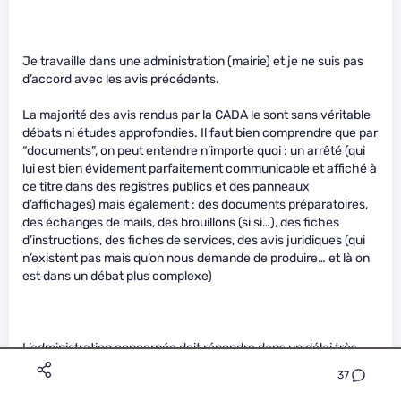
Je travaille dans une administration (mairie) et je ne suis pas
d’accord avec les avis précédents.
La majorité des avis rendus par la CADA le sont sans véritable
débats ni études approfondies. Il faut bien comprendre que par
“documents”, on peut entendre n’importe quoi : un arrêté (qui
lui est bien évidement parfaitement communicable et affiché à
ce titre dans des registres publics et des panneaux
d’affichages) mais également : des documents préparatoires,
des échanges de mails, des brouillons (si si…), des fiches
d’instructions, des fiches de services, des avis juridiques (qui
n’existent pas mais qu’on nous demande de produire… et là on
est dans un débat plus complexe)
L’administration concernée doit répondre dans un délai très
court (15 jours) : la majeure partie du temps, la demande n’est
37
pas encore arrivé dans le service concerné, sans compter les