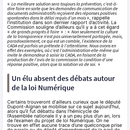
«
La meilleure solution sera toujours la prévention, c’est-à-
dire faire en sorte que les demandes de communication de
documents administratifs reçoivent des réponses positives
spontanées dans le délai requis d’un mois
», rappelle
l’institution dans son dernier
rapport d’activité
. La
Commission souligne d’ailleurs qu’il y a à cet égard
«
de grands progrès à faire
» : «
Non seulement la culture
de la transparence n’est pas universellement partagée, mais,
paradoxalement, ce qui est un comble, l’existence de la
CADA est parfois un prétexte à l’attentisme. Nous avons en
effet des exemples, où c’est l’administration elle-même qui
invite le demandeur à saisir la CADA, en faisant de la
production de l’avis de la commission la condition d’une
réponse positive, alors que la solution va de soi.
»
Un élu absent des débats autour
de la loi Numérique
Certains trouveront d'ailleurs curieux que le député
Dupont-Aignan se mobilise sur ce sujet aujourd’hui,
alors qu’il fut débattu dans l’hémicycle de
l’Assemblée nationale il y a un peu plus d’un an, lors
de l’examen du projet de loi Numérique. On ne
trouve en effet aucune trace d’une quelconque prise
de parole ou de dépôt d’amendement de la part de