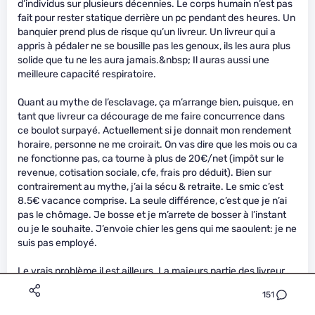
d’individus sur plusieurs décennies. Le corps humain n’est pas
fait pour rester statique derrière un pc pendant des heures. Un
banquier prend plus de risque qu’un livreur. Un livreur qui a
appris à pédaler ne se bousille pas les genoux, ils les aura plus
solide que tu ne les aura jamais.&nbsp; Il auras aussi une
meilleure capacité respiratoire.
Quant au mythe de l’esclavage, ça m’arrange bien, puisque, en
tant que livreur ca décourage de me faire concurrence dans
ce boulot surpayé. Actuellement si je donnait mon rendement
horaire, personne ne me croirait. On vas dire que les mois ou ca
ne fonctionne pas, ca tourne à plus de 20€/net (impôt sur le
revenue, cotisation sociale, cfe, frais pro déduit). Bien sur
contrairement au mythe, j’ai la sécu & retraite. Le smic c’est
8.5€ vacance comprise. La seule différence, c’est que je n’ai
pas le chômage. Je bosse et je m’arrete de bosser à l’instant
ou je le souhaite. J’envoie chier les gens qui me saoulent: je ne
suis pas employé.
Le vrais problème il est ailleurs. La majeurs partie des livreur
ne le sont que sur un cour laps de temps. Souvent 3 mois, ils ne
151
comprennent rien a ce qu’ils font, et on un rendement minable
(exemple type: le livreur en scooter). Plutot que se prendre en