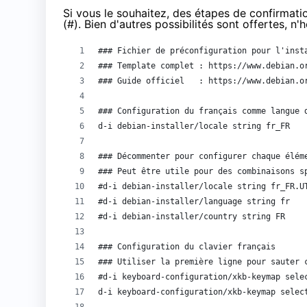
Si vous le souhaitez, des étapes de confirmat
(#). Bien d'autres possibilités
sont offertes
, n'
### Fichier de préconfiguration pour l'inst
### Template complet : https://www.debian.o
### Guide officiel   : https://www.debian.o
### Configuration du français comme langue 
d-i debian-installer/locale string fr_FR
### Décommenter pour configurer chaque élém
### Peut être utile pour des combinaisons s
#d-i debian-installer/locale string fr_FR.U
#d-i debian-installer/language string fr
#d-i debian-installer/country string FR
### Configuration du clavier français
### Utiliser la première ligne pour sauter 
#d-i keyboard-configuration/xkb-keymap sele
d-i keyboard-configuration/xkb-keymap selec