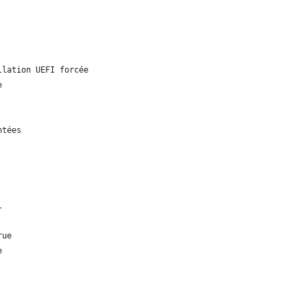
llation UEFI forcée
e
ntées
l
rue
e