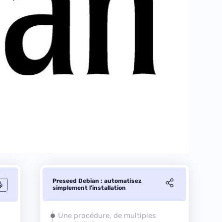
Preseed Debian : automatisez
simplement l’installation
Une procédure, de multiples