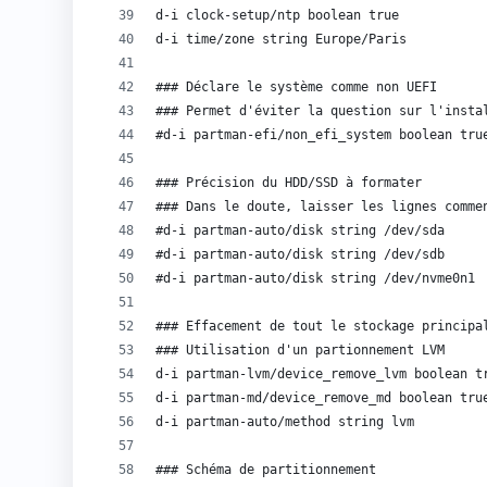
d-i clock-setup/ntp boolean true
d-i time/zone string Europe/Paris
### Déclare le système comme non UEFI
### Permet d'éviter la question sur l'insta
#d-i partman-efi/non_efi_system boolean tru
### Précision du HDD/SSD à formater
### Dans le doute, laisser les lignes comme
#d-i partman-auto/disk string /dev/sda
#d-i partman-auto/disk string /dev/sdb
#d-i partman-auto/disk string /dev/nvme0n1
### Effacement de tout le stockage principa
### Utilisation d'un partionnement LVM
d-i partman-lvm/device_remove_lvm boolean t
d-i partman-md/device_remove_md boolean tru
d-i partman-auto/method string lvm
### Schéma de partitionnement