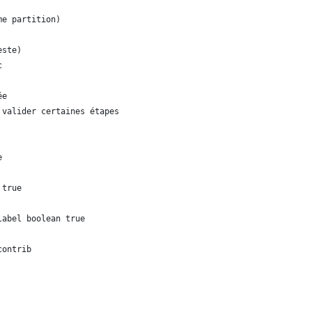
me partition)
este)
c
ée
 valider certaines étapes
e
 true
label boolean true
contrib