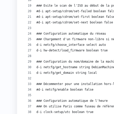
### Evite le scan de l'ISO au début de la p
#d-i apt-setup/cdrom/set-failed boolean fal
#d-i apt-setup/cdrom/set-first boolean fals
#d-i apt-setup/cdrom/set-next boolean false
### Configuration automatique du réseau
### Chargement d'un firmware non-libre si n
d-i netcfg/choose_interface select auto
d-i hw-detect/load_firmware boolean true 
### Configuration du nom/domaine de la mach
d-i netcfg/get_hostname string DebianMachin
d-i netcfg/get_domain string local
### Décommenter pour une installation hors-
#d-i netcfg/enable boolean false
### Configuration automatique de l'heure
### On utilise Paris comme fuseau de référe
d-i clock-setup/utc boolean true