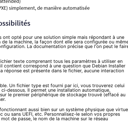
nattended)
(PXE) simplement, de manière automatisée
ssibilités
ont opté pour une solution simple mais répondant à une
n de la machine, la façon dont elle sera configurée ou mêm
onfiguration.
La documentation
précise que l'on peut le fair
n fichier texte comprenant tous les paramètres à utiliser en
'il contient correspond à une question que Debian Installer
i la réponse est présente dans le fichier, aucune interaction
ble. Un fichier type est fourni
par ici
, vous trouverez celui
ci-dessous. Il permet une installation automatique,
 sur le premier périphérique de stockage trouvé (effacé au
er.
 fonctionnant aussi bien sur un système physique que virtue
 ou sans UEFI, etc. Personnalisez-le selon vos propres
n mot de passe, le nom de la machine sur le réseau