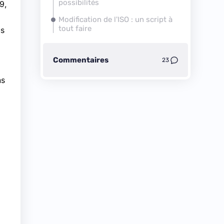
possibilités
9,
Modification de l'ISO : un script à
tout faire
us
Commentaires
23
ns