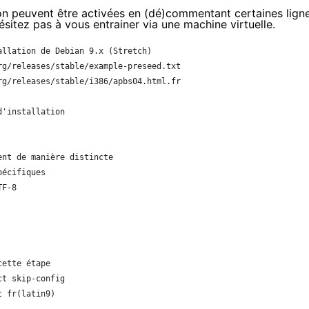
ion peuvent être activées en (dé)commentant certaines lign
hésitez pas à vous entrainer via une machine virtuelle.
allation de Debian 9.x (Stretch)
rg/releases/stable/example-preseed.txt
rg/releases/stable/i386/apbs04.html.fr
d'installation
ent de manière distincte
pécifiques
TF-8
cette étape
ct skip-config
t fr(latin9)