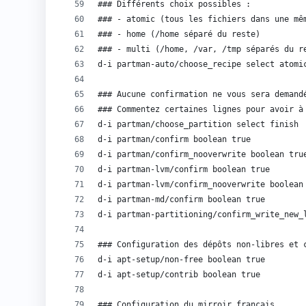
### Différents choix possibles :
### - atomic (tous les fichiers dans une mê
### - home (/home séparé du reste)
### - multi (/home, /var, /tmp séparés du r
d-i partman-auto/choose_recipe select atomi
### Aucune confirmation ne vous sera demand
### Commentez certaines lignes pour avoir à
d-i partman/choose_partition select finish
d-i partman/confirm boolean true
d-i partman/confirm_nooverwrite boolean tru
d-i partman-lvm/confirm boolean true
d-i partman-lvm/confirm_nooverwrite boolean
d-i partman-md/confirm boolean true
d-i partman-partitioning/confirm_write_new_
### Configuration des dépôts non-libres et 
d-i apt-setup/non-free boolean true
d-i apt-setup/contrib boolean true
### Configuration du mirroir français