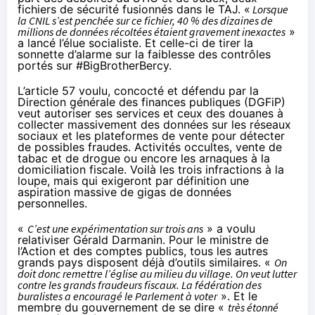
fichiers de sécurité fusionnés dans le TAJ. «
Lorsque
la CNIL s’est penchée sur ce fichier, 40 % des dizaines de
millions de données récoltées étaient gravement inexactes
»
a lancé l’élue socialiste. Et celle-ci de tirer la
sonnette d’alarme sur la faiblesse des contrôles
portés sur #BigBrotherBercy.
L’article 57 voulu, concocté et défendu par la
Direction générale des finances publiques (DGFiP)
veut autoriser ses services et ceux des douanes à
collecter massivement des données sur
les réseaux
sociaux
et les plateformes de vente
pour détecter
de possibles fraudes
. Activités occultes, vente de
tabac et de drogue ou encore les arnaques à la
domiciliation fiscale. Voilà les trois infractions à la
loupe, mais qui exigeront par définition une
aspiration massive de gigas de données
personnelles.
«
C’est une expérimentation sur trois ans
» a voulu
relativiser Gérald Darmanin. Pour le ministre de
l’Action et des comptes publics, tous les autres
grands pays disposent déjà d’outils similaires. «
On
doit donc remettre l’église au milieu du village. On veut lutter
contre les grands fraudeurs fiscaux. La fédération des
buralistes a encouragé le Parlement à voter
». Et le
membre du gouvernement de se dire «
très étonné