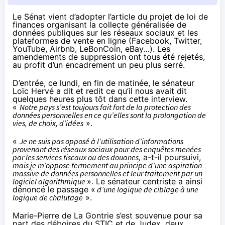
Le Sénat vient d’adopter l’article du projet de loi de
finances organisant la collecte généralisée de
données publiques sur les réseaux sociaux et les
plateformes de vente en ligne (Facebook, Twitter,
YouTube, Airbnb, LeBonCoin, eBay…). Les
amendements de suppression ont tous été rejetés,
au profit d’un encadrement un peu plus serré.
D’entrée, ce lundi, en fin de matinée, le sénateur
Loïc Hervé a dit et redit ce qu’il nous avait dit
quelques heures plus tôt dans
cette interview
.
«
Notre pays s’est toujours fait fort de la protection des
données personnelles en ce qu’elles sont la prolongation de
vies, de choix, d’idées
».
«
Je ne suis pas opposé à l’utilisation d’informations
provenant des réseaux sociaux pour des enquêtes menées
par les services fiscaux ou des douanes,
a-t-il poursuivi,
mais je m’oppose fermement au principe d’une aspiration
massive de données personnelles et leur traitement par un
logiciel algorithmique
». Le sénateur centriste a ainsi
dénoncé le passage «
d’une logique de ciblage à une
logique de chalutage
».
Marie-Pierre de La Gontrie s’est souvenue pour sa
part des déboires du STIC et de Judex, deux