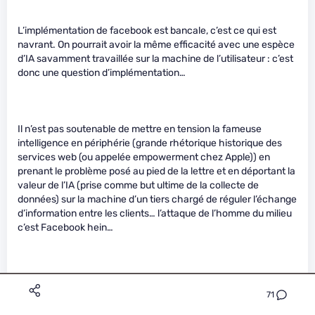
L’implémentation de facebook est bancale, c’est ce qui est
navrant. On pourrait avoir la même efficacité avec une espèce
d’IA savamment travaillée sur la machine de l’utilisateur : c’est
donc une question d’implémentation…
Il n’est pas soutenable de mettre en tension la fameuse
intelligence en périphérie (grande rhétorique historique des
services web (ou appelée empowerment chez Apple)) en
prenant le problème posé au pied de la lettre et en déportant la
valeur de l’IA (prise comme but ultime de la collecte de
données) sur la machine d’un tiers chargé de réguler l’échange
d’information entre les clients… l’attaque de l’homme du milieu
c’est Facebook hein…
Quant aux campagnes de promo, le service est payant sur les
71
plateformes comme kickstarter ou ulul non ? A minima, la
retenue de valeur (la cagnotte…) rend possible la spéculation