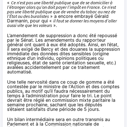
«
Ce n’est pas une liberté publique que de se domicilier à
l’étranger alors qu’on doit payer l’impôt en France. Ce n’est
pas une liberté publique que de vendre du tabac au nez de
l’État ou des buralistes
» a encore embrayé Gérald
Darmanin, pour qui «
il faut se donner les moyens d’aller
aussi vite que les voleurs
».
L’amendement de suppression a donc été repoussé
par le Sénat. Les amendements du rapporteur
général ont quant à eux été adoptés. Ainsi, en l’état,
il sera exigé de Bercy et des douanes
la suppression
immédiate
des données dites sensibles (origine
ethnique d’un individu, opinions politiques ou
religieuses, état de santé orientation sexuelle, etc.)
avalées accidentellement par ce traitement
automatisé.
Une telle nervosité dans ce coup de gomme a été
contestée par le ministre de l'Action et des comptes
publics, au motif qu’il faudra nécessairement du
temps à l’administration pour faire le tri. Le point
devrait être réglé en commission mixte paritaire la
semaine prochaine, sachant que les députés
s’étaient satisfaits d’une période de 5 jours.
Un
bilan intermédiaire
sera en outre transmis au
Parlement et à la Commission nationale de