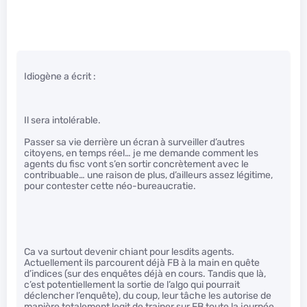
Idiogène a écrit :
Il sera intolérable.
Passer sa vie derrière un écran à surveiller d’autres
citoyens, en temps réel… je me demande comment les
agents du fisc vont s’en sortir concrètement avec le
contribuable… une raison de plus, d’ailleurs assez légitime,
pour contester cette néo-bureaucratie.
Ca va surtout devenir chiant pour lesdits agents.
Actuellement ils parcourent déjà FB à la main en quête
d’indices (sur des enquêtes déjà en cours. Tandis que là,
c’est potentiellement la sortie de l’algo qui pourrait
déclencher l’enquête), du coup, leur tâche les autorise de
manière totalement legit de trainer sur FB toute la journée