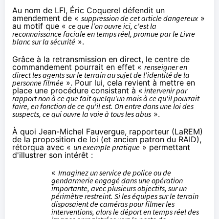
Au nom de LFI, Éric Coquerel défendit un
amendement de «
suppression de cet article dangereux
»
au motif que «
ce que l'on ouvre ici, c'est la
reconnaissance faciale en temps réel, promue par le Livre
blanc sur la sécurité
».
Grâce à la retransmission en direct, le centre de
commandement pourrait en effet «
renseigner en
direct les agents sur le terrain au sujet de l'identité de la
personne filmée
». Pour lui, cela revient à mettre en
place une procédure consistant à «
intervenir par
rapport non à ce que fait quelqu'un mais à ce qu'il pourrait
faire, en fonction de ce qu'il est. On entre dans une loi des
suspects, ce qui ouvre la voie à tous les abus
».
À quoi Jean-Michel Fauvergue, rapporteur (LaREM)
de la proposition de loi (et ancien patron du RAID),
rétorqua avec «
un exemple pratique
» permettant
d'illustrer son intérêt :
«
Imaginez un service de police ou de
gendarmerie engagé dans une opération
importante, avec plusieurs objectifs, sur un
périmètre restreint. Si les équipes sur le terrain
disposaient de caméras pour filmer les
interventions, alors le déport en temps réel des