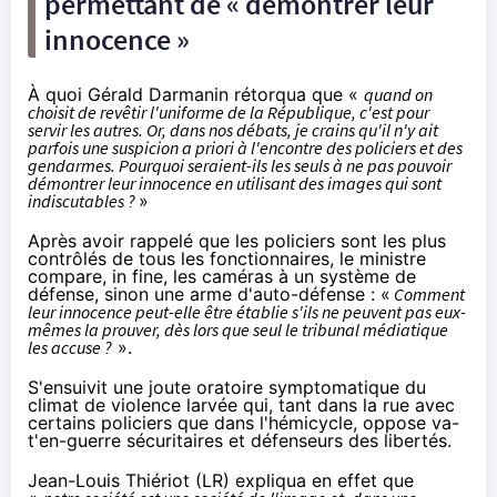
permettant de « démontrer leur
innocence »
À quoi Gérald Darmanin rétorqua que «
quand on
choisit de revêtir l'uniforme de la République, c'est pour
servir les autres. Or, dans nos débats, je crains qu'il n'y ait
parfois une suspicion a priori à l'encontre des policiers et des
gendarmes. Pourquoi seraient-ils les seuls à ne pas pouvoir
démontrer leur innocence en utilisant des images qui sont
indiscutables ?
»
Après avoir rappelé que les policiers sont les plus
contrôlés de tous les fonctionnaires, le ministre
compare, in fine, les caméras à un système de
défense, sinon une arme d'auto-défense : «
Comment
leur innocence peut-elle être établie s'ils ne peuvent pas eux-
mêmes la prouver, dès lors que seul le tribunal médiatique
les accuse ?
».
S'ensuivit une joute oratoire symptomatique du
climat de violence larvée qui, tant dans la rue avec
certains policiers que dans l'hémicycle, oppose va-
t'en-guerre sécuritaires et défenseurs des libertés.
Jean-Louis Thiériot (LR) expliqua en effet que