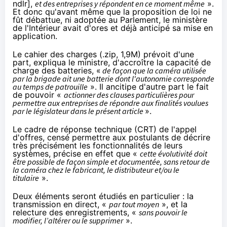
ndlr],
et des entreprises y répondent en ce moment même
».
Et donc qu'avant même que la proposition de loi ne
fût débattue, ni adoptée au Parlement, le ministère
de l'Intérieur avait d'ores et déjà anticipé sa mise en
application.
Le cahier des charges (
.zip, 1,9M
) prévoit d'une
part, expliqua le ministre, d'accroître la capacité de
charge des batteries, «
de façon que la caméra utilisée
par la brigade ait une batterie dont l'autonomie corresponde
au temps de patrouille
». Il ancitipe d'autre part le fait
de pouvoir «
actionner des clauses particulières pour
permettre aux entreprises de répondre aux finalités voulues
par le législateur dans le présent article
».
Le cadre de réponse technique (CRT) de l'appel
d'offres, censé permettre aux postulants de décrire
très précisément les fonctionnalités de leurs
systèmes, précise en effet que «
cette évolutivité doit
être possible de façon simple et documentée, sans retour de
la caméra chez le fabricant, le distributeur et/ou le
titulaire
».
Deux éléments seront étudiés en particulier : la
transmission en direct, «
par tout moyen
», et la
relecture des enregistrements, «
sans pouvoir le
modifier, l’altérer ou le supprimer
».