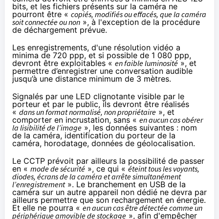
bits, et les fichiers présents sur la caméra ne
pourront être «
copiés, modifiés ou effacés, que la caméra
soit connectée ou non
», à l'exception de la procédure
de déchargement prévue.
Les enregistrements, d'une résolution vidéo a
minima de 720 ppp, et si possible de 1 080 ppp,
devront être exploitables «
en faible luminosité
», et
permettre d’enregistrer une conversation audible
jusqu’à une distance minimum de 3 mètres.
Signalés par une LED clignotante visible par le
porteur et par le public, ils devront être réalisés
«
dans un format normalisé, non propriétaire
», et
comporter en incrustation, sans «
en aucun cas obérer
la lisibilité de l’image
», les données suivantes : nom
de la caméra, identification du porteur de la
caméra, horodatage, données de géolocalisation.
Le CCTP prévoit par ailleurs la possibilité de passer
en «
mode de sécurité
», ce qui «
éteint tous les voyants,
diodes, écrans de la caméra et arrête simultanément
l’enregistrement
». Le branchement en USB de la
caméra sur un autre appareil non dédié ne devra par
ailleurs permettre que son rechargement en énergie.
Et elle ne pourra «
en aucun cas être détectée comme un
périphérique amovible de stockage
», afin d'empêcher