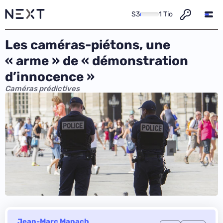
S3
1 Tio
Les caméras-piétons, une
« arme » de « démonstration
d’innocence »
Caméras prédictives
Jean-Marc Manach