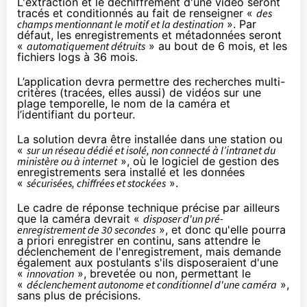
L'extraction et le déchiffrement d'une vidéo seront
tracés et conditionnés au fait de renseigner «
des
champs mentionnant le motif et la destination
». Par
défaut, les enregistrements et métadonnées seront
«
automatiquement détruits
» au bout de 6 mois, et les
fichiers logs à 36 mois.
L’application devra permettre des recherches multi-
critères (tracées, elles aussi) de vidéos sur une
plage temporelle, le nom de la caméra et
l’identifiant du porteur.
La solution devra être installée dans une station ou
«
sur un réseau dédié et isolé, non connecté à l’intranet du
ministère ou à internet
», où le logiciel de gestion des
enregistrements sera installé et les données
«
sécurisées, chiffrées et stockées
».
Le cadre de réponse technique précise par ailleurs
que la caméra devrait «
disposer d'un pré-
enregistrement de 30 secondes
», et donc qu'elle pourra
a priori enregistrer en continu, sans attendre le
déclenchement de l'enregistrement, mais demande
également aux postulants s'ils disposeraient d'une
«
innovation
», brevetée ou non, permettant le
«
déclenchement autonome et conditionnel d'une caméra
»,
sans plus de précisions.