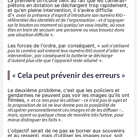
La première difficulté tient au fait que les caméras-
piétons en dotation se déchargent trop rapidement,
et qu'en pleine intervention, il s'avère difficile
d'«
avoir la présence d'esprit d'introduire son numéro RIO –
référentiel des identités et de l'organisation – et d'appuyer
sur le bouton au moment où quelqu'un vous insulte, où vous
êtes en train de secourir une personne ou vous trouvez dans
une situation difficile
».
Les forces de l'ordre, par conséquent, «
soit n'utilisent
pas la caméra soit entrent leur numéro RIO avant d'aller en
intervention ; par conséquent la batterie se décharge
d'autant plus vite que l'appareil reste allumé
».
« Cela peut prévenir des erreurs »
Le deuxième problème, c'est que les policiers et
gendarmes ne peuvent pas voir les images qu'ils ont
filmées, «
et ce non pour les utiliser – ce n'est pas le sujet et
la proposition de loi ne leur donne pas la possibilité de
récupérer personnellement ces images et de les diffuser – ,
mais, ayant vu quelque chose de manière très furtive, pour
mieux distinguer les faits
».
L'objectif serait de ne pas se borner aux souvenirs
et au ressenti, mais d'utiliser les images pour, soit