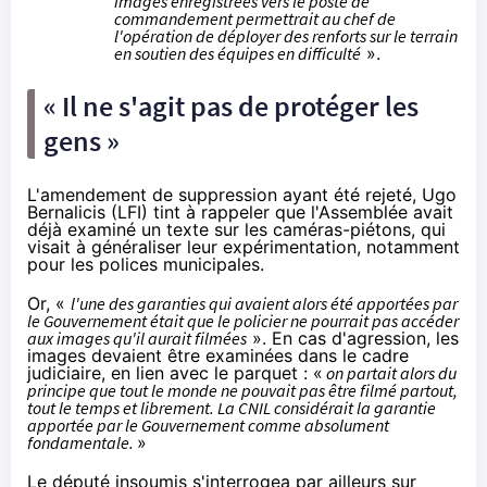
images enregistrées vers le poste de
commandement permettrait au chef de
l'opération de déployer des renforts sur le terrain
en soutien des équipes en difficulté
».
« Il ne s'agit pas de protéger les
gens »
L'amendement de suppression ayant été rejeté, Ugo
Bernalicis (LFI) tint à rappeler que l'Assemblée avait
déjà examiné un texte sur les caméras-piétons, qui
visait à généraliser leur expérimentation, notamment
pour les polices municipales.
Or, «
l'une des garanties qui avaient alors été apportées par
le Gouvernement était que le policier ne pourrait pas accéder
aux images qu'il aurait filmées
». En cas d'agression, les
images devaient être examinées dans le cadre
judiciaire, en lien avec le parquet : «
on partait alors du
principe que tout le monde ne pouvait pas être filmé partout,
tout le temps et librement. La CNIL considérait la garantie
apportée par le Gouvernement comme absolument
fondamentale.
»
Le député insoumis s'interrogea par ailleurs sur