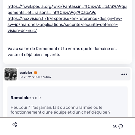
https://fr.wikipedia.org/wiki/Fantassin_%C3%A0_%C3%A9qui
pements_et_liaisons_int%C3%A9gr%C3%A9s
https://nexvision.fr/fr/expertise-en-reference-design-hw-
sw-ip/marches-applications/securite/securite-defense-
vision-de-nuit/
Va au salon de l’armement et tu verras que le domaine est
vaste et déjà bien implanté.
carbier
Premium
Le 25/11/2020 à 15h47
Ramaloke
a dit:
Heu…oui ? T’as jamais fait ou connu l’armée ou le
fonctionnement d’une équipe et d’un chef d’équipe ?
50
SI une unité fait une intervention à risque et qu’il n’y en a
pas un foutu de suivre l’évolution et informer en temps réel