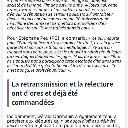
«
notre société est une société de l'image et, dans une
société de l'image, l'image est une arme. Aujourd'hui, cette
arme, avec des images et des vidéos tronquées, sert à
démolir la réputation de certains policiers qui ont fait leur
devoir, et qui l'ont fait correctement. Rétablissons donc
l'équilibre des armes et permettons aux policiers d'en
bénéficier lorsqu'ils sont traînés dans la boue
».
Pour Stéphane Peu (PC), a contrario, «
ce qui importe
pour l'État républicain, c'est le droit et le droit, c'est la justice
qui le dit et non pas le tribunal médiatique. Il n'y a qu'un
tribunal dans notre pays, c'est le tribunal du droit républicain
au sein duquel délibèrent les juges
. Mais, de grâce, que l'État
ne s'abaisse pas à participer à cette escalade d'images dans
le climat délétère qu'entretiennent les réseaux sociaux ! Ce
n'est pas ça, le droit républicain
».
La retransmission et la relecture
ont d'ores et déjà été
commandées
Incidemment, Gérald Darmanin a également tenu à
préciser aux députés qu'«
un appel d'offres a déjà été
lancé à cette fin
[il avait été publié deux jours plus tôt,