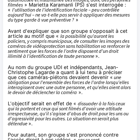
filmées
» Marietta Karamanli (PS) s'est interrogée :
«
l'utilisation de l'identification faciale – peu contrôlée
aujourd'hui – ne va-t-elle pas servir à appliquer des mesures
du type garde à vue préventive ?
»
Avant d'expliquer que son groupe s'opposait à cet
article au motif que «
la possibilité qu'auront les
policiers, y compris municipaux, de consulter les images des
caméras de vidéoprotection sans habilitation va renforcer le
sentiment que les forces de l'ordre disposent d'un droit
illimité à l'identification de toute personne
».
Au nom du groupe UDI et indépendants, Jean-
Christophe Lagarde a quant à lui tenu à préciser
que ces caméras-piétons devaient devenir «
une
obligation pour l'ensemble des forces de l'ordre lorsqu'elles
interagissent avec une autre personne, et qu'elles aient alors
le devoir de déclencher la caméra
».
L'objectif serait en effet de «
dissuader à la fois ceux
qui la portent et ceux qui sont filmés d'avoir une attitude
irrespectueuse, qu'il s'agisse d'abus de droit pour les uns ou
d'agressivité pour les autres. La situation en serait plus
détendue
».
Pour autant, son groupe s'est prononcé contre
l'accès direct à ces vidéos, «
car ce sont