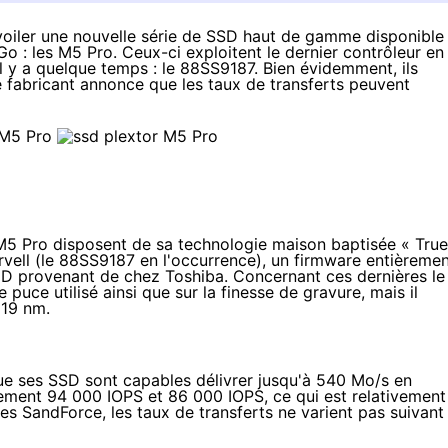
évoiler une nouvelle série de SSD haut de gamme disponible
 : les M5 Pro. Ceux-ci exploitent le dernier contrôleur en
il y a quelque temps
: le 88SS9187. Bien évidemment, ils
 fabricant annonce que les taux de transferts peuvent
s M5 Pro disposent de sa technologie maison baptisée «
True
rvell (le 88SS9187 en l'occurrence), un firmware entièreme
 provenant de chez Toshiba. Concernant ces dernières le
 puce utilisé ainsi que sur la finesse de gravure, mais il
 19 nm.
ue ses SSD sont capables délivrer jusqu'à 540 Mo/s en
vement 94 000 IOPS et 86 000 IOPS, ce qui est relativement
s SandForce, les taux de transferts ne varient pas suivant 