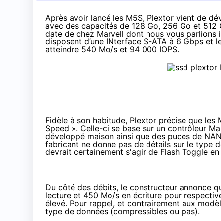
Après avoir lancé les
M5S
, Plextor vient de d
avec des capacités de 128 Go, 256 Go et 512 Go
date de chez Marvell dont
nous vous parlions 
disposent d’une INterface S-ATA à 6 Gbps et le
atteindre 540 Mo/s et 94 000 IOPS.
Fidèle à son habitude, Plextor précise que le
Speed
». Celle-ci se base sur un contrôleur Ma
développé maison ainsi que des puces de NAND
fabricant ne donne pas de détails sur le type de
devrait certainement s'agir de Flash Toggle en
Du côté des débits, le constructeur annonce q
lecture et 450 Mo/s en écriture pour respecti
élevé. Pour rappel, et contrairement aux modèle
type de données (compressibles ou pas).