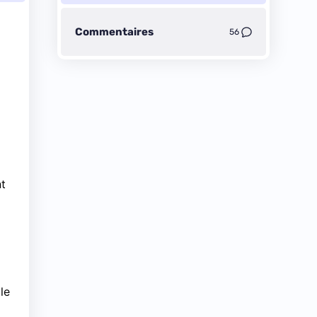
Commentaires
56
nt
le