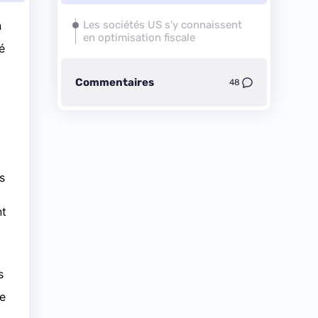
n
Les sociétés US s'y connaissent
en optimisation fiscale
é
Commentaires
48
s
nt
s
re