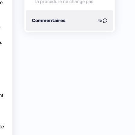
la procédure ne change pas
re
Commentaires
46
e
.
nt
té