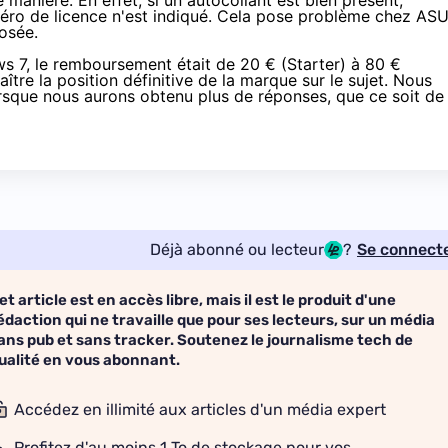
manière. En effet, si un autocollant est bien présent,
uméro de licence n'est indiqué. Cela pose problème chez AS
osée.
ws 7, le remboursement était de 20 € (Starter) à 80 €
ître la position définitive de la marque sur le sujet. Nous
orsque nous aurons obtenu plus de réponses, que ce soit de 
Déjà abonné ou lecteur
?
Se connect
et article est en accès libre, mais il est le produit d'une
édaction qui ne travaille que pour ses lecteurs, sur un média
ans pub et sans tracker. Soutenez le journalisme tech de
ualité en vous abonnant.
Accédez en illimité aux articles d'un média expert
Profitez d'au moins 1 To de stockage pour vos