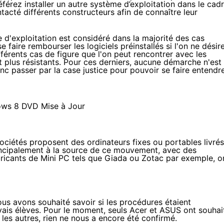
férez installer un autre système d’exploitation dans le cad
ntacté différents constructeurs afin de connaître leur
 d'exploitation est considéré dans la majorité des cas
 faire rembourser les logiciels préinstallés si l'on ne désir
fférents cas de figure que l'on peut rencontrer avec les
nt plus résistants. Pour ces derniers, aucune démarche n'est
onc passer par la case justice pour pouvoir se faire entendre
ciétés proposent des ordinateurs fixes ou portables livrés
incipalement à la source de ce mouvement, avec des
ricants de Mini PC tels que Giada ou Zotac par exemple, o
ous avons souhaité savoir si les procédures étaient
uvais élèves. Pour le moment, seuls Acer et ASUS ont souhai
es autres, rien ne nous a encore été confirmé.