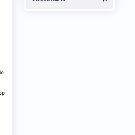
le
rop