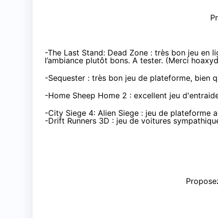
P
-
The Last Stand: Dead Zone
: très bon jeu en 
l’ambiance plutôt bons. A tester. (Merci hoaxy
-
Sequester
: très bon jeu de plateforme, bien 
-
Home Sheep Home 2
: excellent jeu d'entrai
-
City Siege 4: Alien Siege
: jeu de plateforme 
-
Drift Runners 3D
: jeu de voitures sympathique
Proposez