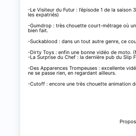
-
Le Visiteur du Futur
: l’épisode 1 de la saison 3
les expatriés
)
-
Gumdrop
: très chouette court-métrage où un 
bien fait.
-
Suckablood
: dans un tout autre genre, ce co
-
Dirty Toys
: enfin une bonne vidéo de moto. 
-
La Surprise du Chef
: la dernière pub du Slip 
-
Des Apparences Trompeuses
: excellente vidé
ne se passe rien, en regardant ailleurs.
-
Cutoff
: encore une très chouette animation d
Propose