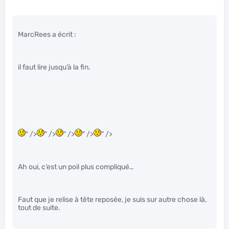
MarcRees a écrit :
il faut lire jusqu’à la fin.
" />
" />
" />
" />
" />
Ah oui, c’est un poil plus compliqué…
Faut que je relise à tête reposée, je suis sur autre chose là,
tout de suite.