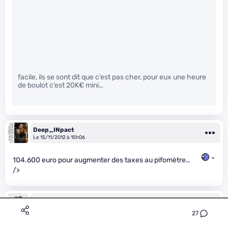
facile, ils se sont dit que c’est pas cher, pour eux une heure
de boulot c’est 20K€ mini…
Deep_INpact
Le 15/11/2012 à 15h06
104.600 euro pour augmenter des taxes au pifomètre…
"
/>
2show7
Le 15/11/2012 à 15h11
27