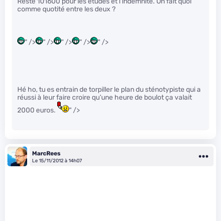
Reste 101600 pour les études et l’indemnité. On fait quoi
comme quotité entre les deux ?
" />
" />
" />
" />
" />
Hé ho, tu es entrain de torpiller le plan du sténotypiste qui a
réussi à leur faire croire qu’une heure de boulot ça valait
2000 euros.
" />
MarcRees
Le 15/11/2012 à 14h07