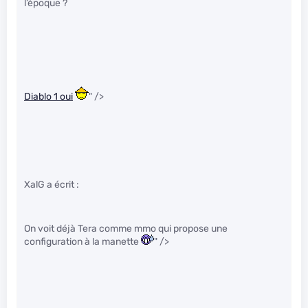
l’époque ?
Diablo 1 oui
" />
XalG a écrit :
On voit déjà Tera comme mmo qui propose une
configuration à la manette
" />