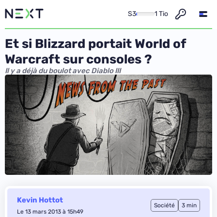
S3
1 Tio
Et si Blizzard portait World of
Warcraft sur consoles ?
Il y a déjà du boulot avec Diablo III
Kevin Hottot
Société
3 min
Le 13 mars 2013 à 15h49