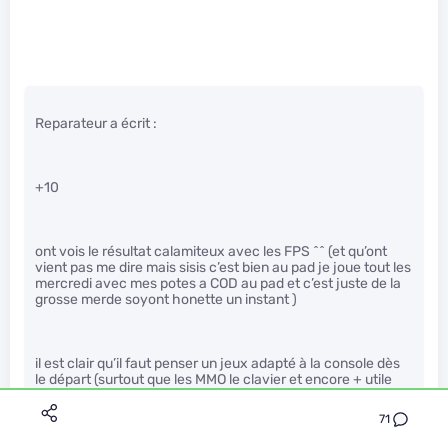
Reparateur a écrit :
+10
ont vois le résultat calamiteux avec les FPS ^^ (et qu’ont
vient pas me dire mais sisis c’est bien au pad je joue tout les
mercredi avec mes potes a COD au pad et c’est juste de la
grosse merde soyont honette un instant )
il est clair qu’il faut penser un jeux adapté à la console dès
le départ (surtout que les MMO le clavier et encore + utile
car il sert a taper du texte aussi)
71