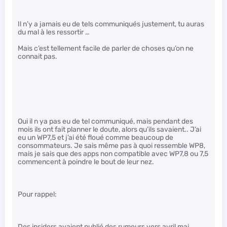
Il n’y a jamais eu de tels communiqués justement, tu auras
du mal à les ressortir …
Mais c’est tellement facile de parler de choses qu’on ne
connait pas.
Oui il n ya pas eu de tel communiqué, mais pendant des
mois ils ont fait planner le doute, alors qu’ils savaient.. J’ai
eu un WP7,5 et j’ai été floué comme beaucoup de
consommateurs. Je sais même pas à quoi ressemble WP8,
mais je sais que des apps non compatible avec WP7,8 ou 7,5
commencent à poindre le bout de leur nez.
Pour rappel:
Des insiders avaient publié des rumeurs vers avril mai ,