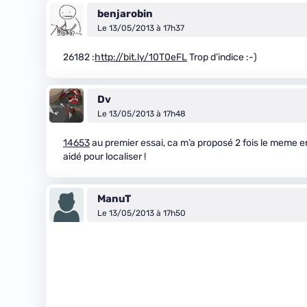
benjarobin
Le 13/05/2013 à 17h37
26182 :
http://bit.ly/10T0eFL
Trop d’indice :-)
Dv
Le 13/05/2013 à 17h48
14653
au premier essai, ca m’a proposé 2 fois le meme end
aidé pour localiser !
ManuT
Le 13/05/2013 à 17h50