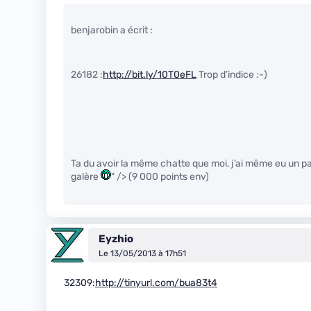
benjarobin a écrit :
26182 :
http://bit.ly/10T0eFL
Trop d’indice :-)
Ta du avoir la même chatte que moi, j’ai même eu un pa
galère
" /> (9 000 points env)
Eyzhio
Le 13/05/2013 à 17h51
32309:
http://tinyurl.com/bua83t4