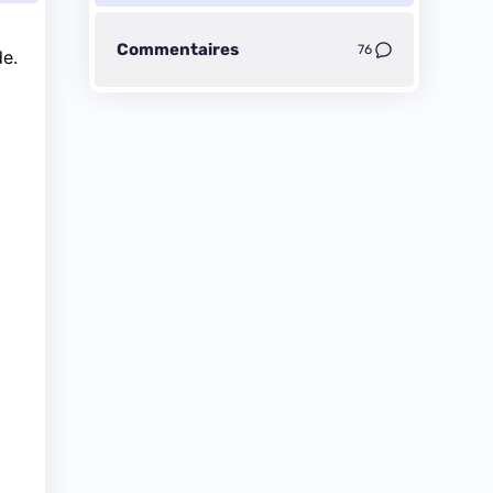
Commentaires
76
de.
z