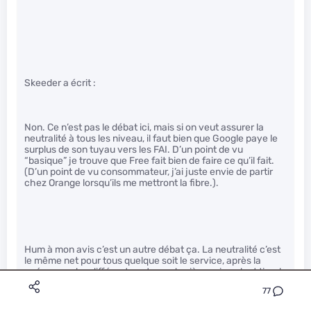
Skeeder a écrit :
Non. Ce n’est pas le débat ici, mais si on veut assurer la
neutralité à tous les niveau, il faut bien que Google paye le
surplus de son tuyau vers les FAI. D’un point de vu
“basique” je trouve que Free fait bien de faire ce qu’il fait.
(D’un point de vu consommateur, j’ai juste envie de partir
chez Orange lorsqu’ils me mettront la fibre.).
Hum à mon avis c’est un autre débat ça. La neutralité c’est
le même net pour tous quelque soit le service, après la
guéguerre des différents acteurs derrière qui veulent tirer la
couverture vers eux c’est pas tellement évident.
77