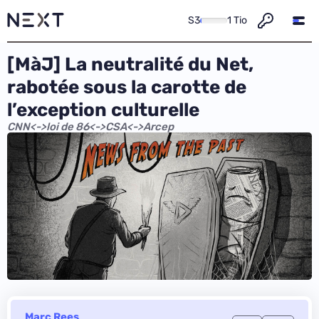
S3
1 Tio
[MàJ] La neutralité du Net,
rabotée sous la carotte de
l’exception culturelle
CNN<->loi de 86<->CSA<->Arcep
Marc Rees