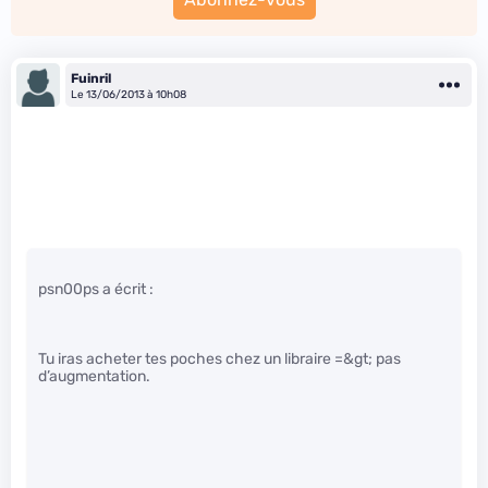
Fuinril
Le 13/06/2013 à 10h08
psn00ps a écrit :
Tu iras acheter tes poches chez un libraire =&gt; pas
d’augmentation.