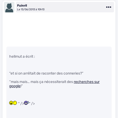
Fuinril
Le 13/06/2013 à 10h13
hellmut a écrit :
“et si on arrêtait de raconter des conneries?”
“mais mais… mais ça nécessiterait des
recherches sur
google
!”
" />
" />