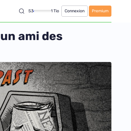
S3
1 Tio
Connexion
Premium
 un ami des