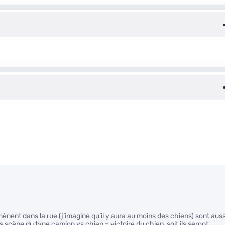
mènent dans la rue (j’imagine qu’il y aura au moins des chiens) sont auss
s scène du type camion vs chien = victoire du chien, soit ils seront