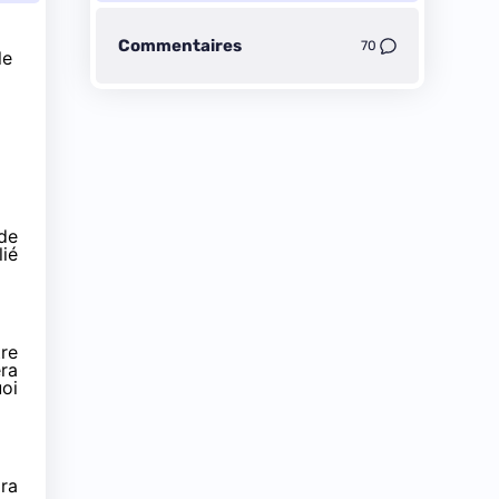
Commentaires
70
le
de
lié
tre
era
uoi
ra