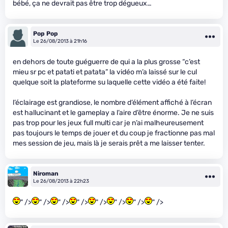
bébé, ça ne devrait pas être trop dégueux…
Pop Pop
Le 26/08/2013 à 21h16
en dehors de toute guéguerre de qui a la plus grosse “c’est
mieu sr pc et patati et patata” la vidéo m’a laissé sur le cul
quelque soit la plateforme su laquelle cette vidéo a été faite!
l’éclairage est grandiose, le nombre d’élément affiché à l’écran
est hallucinant et le gameplay a l’aire d’être énorme. Je ne suis
pas trop pour les jeux full multi car je n’ai malheureusement
pas toujours le temps de jouer et du coup je fractionne pas mal
mes session de jeu, mais là je serais prêt a me laisser tenter.
Niroman
Le 26/08/2013 à 22h23
" />
" />
" />
" />
" />
" />
" />
" />