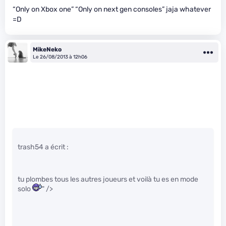
“Only on Xbox one” “Only on next gen consoles” jaja whatever
=D
MikeNeko
Le 26/08/2013 à 12h06
trash54 a écrit :
tu plombes tous les autres joueurs et voilà tu es en mode
solo
" />