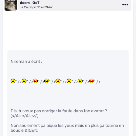
doom_Oo7
Le 27/08/2013 à 02h49
Niroman a écrit :
" />
" />
" />
" />
" />
" />
" />
" />
Dis, tu veux pas corriger la faute dans ton avatar ?
(s/Aller/Allez/)
Non seulement ça pique les yeux mais en plus ça tourne en
boucle &lt;&lt;