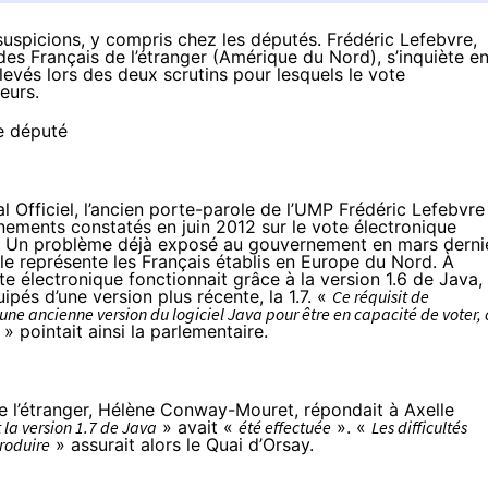
suspicions, y compris chez les députés. Frédéric Lefebvre,
 des Français de l’étranger (Amérique du Nord), s’inquiète e
levés lors des deux scrutins pour lesquels le vote
eurs.
l Officiel
, l’ancien porte-parole de l’UMP Frédéric Lefebvre
ements constatés en juin 2012 sur le vote électronique
.
Un problème déjà exposé au gouvernement
en mars derni
lle représente les Français établis en Europe du Nord. À
te électronique fonctionnait grâce à la version 1.6 de Java,
ipés d’une version plus récente, la 1.7. «
Ce réquisit de
 une ancienne version du logiciel Java pour être en capacité de voter, 
» pointait ainsi la parlementaire.
 de l’étranger, Hélène Conway-Mouret,
répondait
à Axelle
 la version 1.7 de Java
» avait «
été effectuée
». «
Les difficultés
roduire
» assurait alors le Quai d’Orsay.