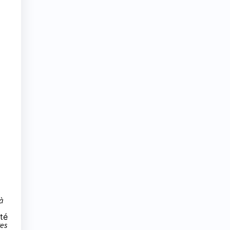
 à
té
res