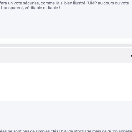
fera un vote sécurisé, comme l’a si bien illustré l’UMP au cours du vote
ransparent, vérifiable et fiable !
ibées ne sont pas de simples clés USB de stockage mais ce qu’on appelle