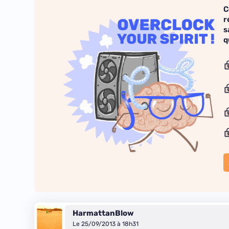
C
r
s
q
HarmattanBlow
Le 25/09/2013 à 18h31