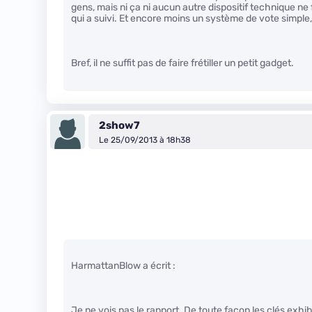
gens, mais ni ça ni aucun autre dispositif technique ne 
qui a suivi. Et encore moins un système de vote simple, t
Bref, il ne suffit pas de faire frétiller un petit gadget.
2show7
Le 25/09/2013 à 18h38
HarmattanBlow a écrit :
Je ne vois pas le rapport. De toute façon les clés exh