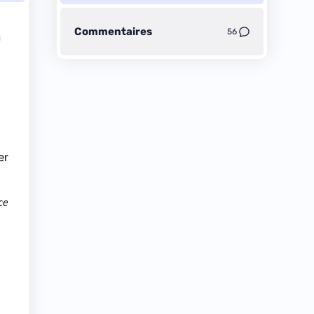
Commentaires
56
n
er
ce