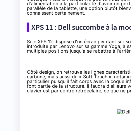
d'alimentation a la particularité d'avoir un p
parallèle de la tablette, une option plutôt bie
connaissent certainement.
XPS 11 : Dell succombe à la mo
Si le XPS 12 dispose d'un écran pivotant sur so
introduite par Lenovo sur sa gamme Yoga, à sa
multiples positions jusqu'à se rabattre à l'arrièr
Côté design, on retrouve les lignes caractéris
carbone, mais aussi du « Soft Touch », notamme
particulier puisqu'il fait corps avec la coque i
font partie de la structure. Il faudra d'ailleur
clavier est par contre rétroéclairé, ce que ne