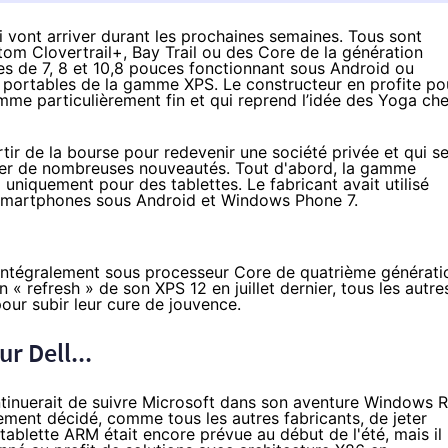
 vont arriver durant les prochaines semaines. Tous sont
tom Clovertrail+, Bay Trail ou des Core de la génération
iles de 7, 8 et 10,8 pouces fonctionnant sous Android ou
 portables de la gamme XPS. Le constructeur en profite po
mme particulièrement fin et qui reprend l’idée des Yoga ch
tir de la bourse pour redevenir une société privée et qui s
ncer de nombreuses nouveautés. Tout d'abord, la gamme
 uniquement pour des tablettes. Le fabricant avait utilisé
 smartphones sous Android et Windows Phone 7.
intégralement sous processeur Core de quatrième générati
un « refresh » de son XPS 12 en juillet dernier, tous les autre
our subir leur cure de jouvence.
r Dell...
ontinuerait de suivre Microsoft dans son aventure Windows R
lement décidé, comme tous les autres fabricants, de jeter
 tablette ARM était encore prévue au début de l'été, mais il