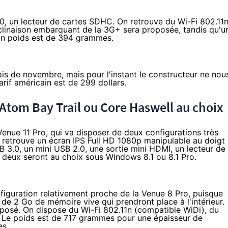
0, un lecteur de cartes SDHC. On retrouve du Wi-Fi 802.11
clinaison embarquant de la 3G+ sera proposée, tandis qu'u
 son poids est de 394 grammes.
is de novembre, mais pour l'instant le constructeur ne nou
rif américain est de 299 dollars.
 Atom Bay Trail ou Core Haswell au choix
enue 11 Pro, qui va disposer de deux configurations très
 retrouve un écran IPS Full HD 1080p manipulable au doigt
B 3.0, un mini USB 2.0, une sortie mini HDMI, un lecteur de
 deux seront au choix sous Windows 8.1 ou 8.1 Pro.
iguration relativement proche de la Venue 8 Pro, puisque
 2 Go de mémoire vive qui prendront place à l'intérieur.
posé. On dispose du Wi-Fi 802.11n (compatible WiDi), du
. Le poids est de 717 grammes pour une épaisseur de
es.