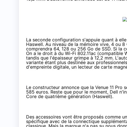
La seconde configuration s'appuie quant à elle
Haswell. Au niveau de la mémoire vive, 4 ou 8
comprendra 64, 128 ou 256 Go de SSD. Si la con
On a le droit à du Wi-Fi 802.11ac (compatible
tandis que l'épaisseur grimpe à 12,2 mm. L'au
variante étant plus destinée aux professionnel
d'empreinte digitale, un lecteur de carte mag
Le constructeur annonce que la Venue 11 Pro 
585 euros. Reste que pour le moment, Dell n'in
Core de quatrième génération (Haswell).
Des accessoires vont être proposés comme un 
spécifique avec de la connectique supplémentai
classique. Mais la marque n'a pas su nous donne