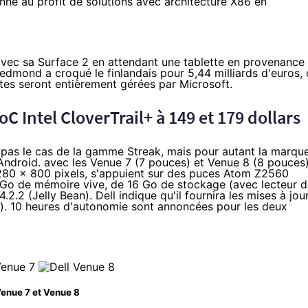
onné au profit de solutions avec architecture X86 en
avec sa
Surface 2
en attendant une tablette en provenance
Redmond a croqué le finlandais pour
5,44 milliards d'euros
,
ttes seront entièrement gérées par Microsoft.
oC Intel CloverTrail+ à 149 et 179 dollars
st pas le cas de la gamme Streak, mais pour autant la marqu
 Android. avec les Venue 7 (7 pouces) et Venue 8 (8 pouces)
280 x 800 pixels, s'appuient sur des puces
Atom Z2560
 Go de mémoire vive, de 16 Go de stockage (avec lecteur 
.2 (Jelly Bean). Dell indique qu'il fournira les mises à jou
Kat). 10 heures d'autonomie sont annoncées pour les deux
enue 7 et Venue 8