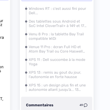
Windows RT : c'est aussi fini pour
Dell...
ur
Des tablettes sous Android et
ez
SoC Intel CloverTrail+ à 149 et 179
dollars
Venu 8 Pro : la tablette Bay Trail
era
compatible WiDi
Venue 11 Pro : écran Full HD et
Atom Bay Trail ou Core Haswell
au choix
XPS 11 : Dell succombe à la mode
Yoga
on
s
XPS 13 : remis au gout du jour,
l'autonomie en forte hausse
XPS 15 : un design plus fin et une
autonomie allant jusqu'à... 13
heures !
T,
Commentaires
49