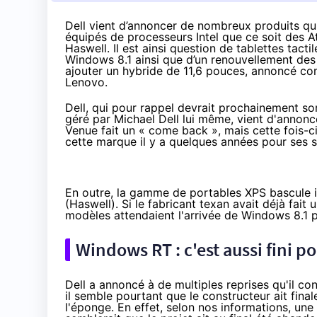
Dell vient d’annoncer de nombreux produits qui
équipés de processeurs Intel que ce soit des A
Haswell. Il est ainsi question de tablettes tact
Windows 8.1 ainsi que d’un renouvellement des
ajouter un hybride de 11,6 pouces, annoncé co
Lenovo.
Dell, qui pour rappel devrait prochainement sor
géré par Michael Dell lui même, vient d'anno
Venue fait un « come back », mais cette fois-ci
cette marque il y a quelques années pour ses
En outre, la gamme de portables XPS bascule 
(Haswell). Si le fabricant texan avait déjà fait 
modèles attendaient l'arrivée de Windows 8.1 p
Windows RT : c'est aussi fini pou
Dell a annoncé à de multiples reprises qu'il c
il semble pourtant que le constructeur ait fina
l'éponge. En effet, selon nos informations, une