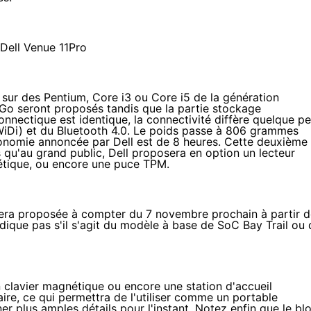
 sur des Pentium, Core i3 ou Core i5 de la génération
 Go seront proposés tandis que la partie stockage
nectique est identique, la connectivité diffère quelque pe
 WiDi) et du Bluetooth 4.0. Le poids passe à 806 grammes
tonomie annoncée par Dell est de 8 heures. Cette deuxième
s qu'au grand public, Dell proposera en option un lecteur
nétique, ou encore une puce TPM.
sera proposée à compter du 7 novembre prochain à partir 
dique pas s'il s'agit du modèle à base de SoC Bay Trail ou 
clavier magnétique ou encore une station d'accueil
re, ce qui permettra de l'utiliser comme un portable
r plus amples détails pour l'instant. Notez enfin que le bl