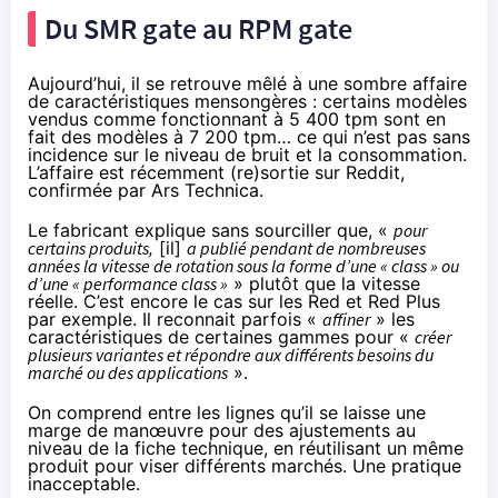
Du SMR gate au RPM gate
Aujourd’hui, il se retrouve mêlé à une sombre affaire
de caractéristiques mensongères : certains modèles
vendus comme fonctionnant à 5 400 tpm sont en
fait des modèles à 7 200 tpm… ce qui n’est pas sans
incidence sur le niveau de bruit et la consommation.
L’affaire est récemment
(re)sortie sur Reddit
,
confirmée
par Ars Technica
.
Le fabricant explique sans sourciller que, «
pour
certains produits,
[il]
a publié pendant de nombreuses
années la vitesse de rotation sous la forme d’une « class » ou
d’une « performance class »
» plutôt que la vitesse
réelle. C’est encore le cas sur les
Red
et
Red Plus
par exemple. Il reconnait parfois «
affiner
» les
caractéristiques de certaines gammes pour «
créer
plusieurs variantes et répondre aux différents besoins du
marché ou des applications
».
On comprend entre les lignes qu’il se laisse une
marge de manœuvre pour des ajustements au
niveau de la fiche technique, en réutilisant un même
produit pour viser différents marchés. Une pratique
inacceptable.