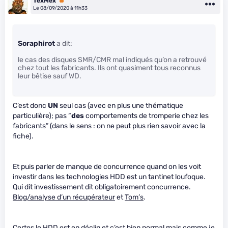
TexMex
Premium
Le 08/09/2020 à 11h33
Soraphirot
a dit:
le cas des disques SMR/CMR mal indiqués qu’on a retrouvé
chez tout les fabricants. Ils ont quasiment tous reconnus
leur bêtise sauf WD.
C’est donc
UN
seul cas (avec en plus une thématique
particulière); pas “
des
comportements de tromperie chez les
fabricants” (dans le sens : on ne peut plus rien savoir avec la
fiche).
Et puis parler de manque de concurrence quand on les voit
investir dans les technologies HDD est un tantinet loufoque.
Qui dit investissement dit obligatoirement concurrence.
Blog/analyse d’un récupérateur
et
Tom’s
.
Certes le HDD est en déclin et c’est bien normal mais comme je