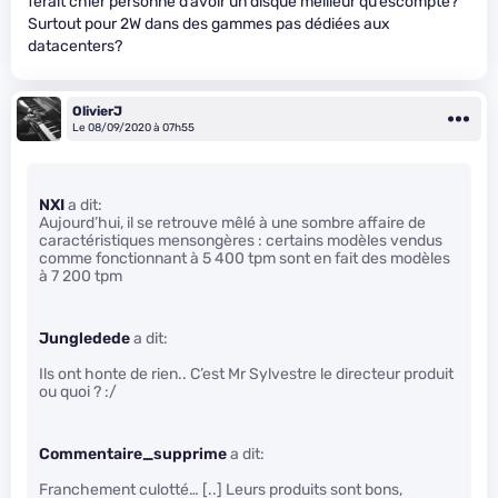
ferait chier personne d’avoir un disque meilleur qu’escompté?
Surtout pour 2W dans des gammes pas dédiées aux
datacenters?
OlivierJ
Le 08/09/2020 à 07h55
NXI
a dit:
Aujourd’hui, il se retrouve mêlé à une sombre affaire de
caractéristiques mensongères : certains modèles vendus
comme fonctionnant à 5 400 tpm sont en fait des modèles
à 7 200 tpm
Jungledede
a dit:
Ils ont honte de rien.. C’est Mr Sylvestre le directeur produit
ou quoi ? :/
Commentaire_supprime
a dit:
Franchement culotté… [..] Leurs produits sont bons,