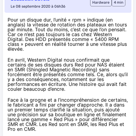
Hardware
4 min
Le 08 septembre 2020 à 06h36
Pour un disque dur, l’unité « rpm » indique (en
anglais) la vitesse de rotation des plateaux en tours
par minute. Tout du moins, c’est ce que l’on pensait.
Car ce n’est pas toujours le cas chez Western
Digital. Des HDD présentés comme « 5400 RPM
class » peuvent en réalité tourner à une vitesse plus
élevée.
En avril
, Western Digital nous confirmait que
certains de ses disques durs Red pour NAS étaient
en SMR (Shingled Magnetic Recording) sans
forcément être présentés comme tels. Ce, alors qu’il
y a des conséquences, notamment sur les
performances en écriture. Une histoire qui avait fait
couler beaucoup d’encre.
Face à la grogne et a l’incompréhension de certains,
le fabricant a fini par changer d’approche. Il a dans
un premier temps
clarifié la situation
, puis
ajouté
une précision
sur sa boutique en ligne et finalement
lancé une gamme « Red Plus »
pour différencier
SMR et CMR. Les Red sont en SMR, les Red Plus et
Pro en CMR.