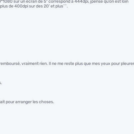
920*1080 sur un écran de 5” correspond à 444dpi, jpense qu’on est loin
lus de 400dpi sur des 20’ et plus^^.
a remboursé, vraiment rien. Il ne me reste plus que mes yeux pour pleure
s.
 fait pour arranger les choses.