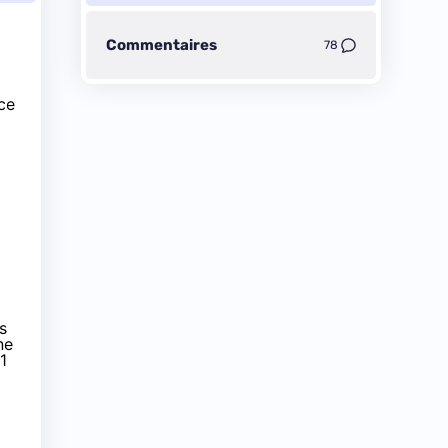
Commentaires
78
ce
s
ne
1