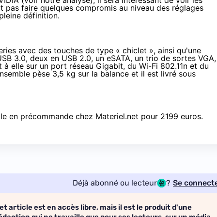
IDIA (voir
notre analyse
), il sera intéressant de voir les
faut pas faire quelques compromis au niveau des réglages
leine définition.
eries avec des touches de type « chiclet », ainsi qu'une
SB 3.0, deux en USB 2.0, un eSATA, un trio de sortes VGA,
à elle sur un port réseau Gigabit, du Wi-Fi 802.11n et du
nsemble pèse 3,5 kg sur la balance et il est livré sous
ble en précommande chez Materiel.net pour
2199 euros
.
Déjà abonné ou lecteur
?
Se connect
et article est en accès libre, mais il est le produit d'une