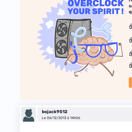
r
s
q
bojack9512
Le 06/12/2013 à 14h06