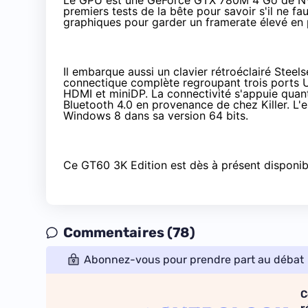
Le GPU est une GeForce GTX 780M 4 Go de NV
premiers tests de la bête pour savoir s'il ne 
graphiques pour garder un framerate élevé en p
Il embarque aussi un clavier rétroéclairé Steels
connectique complète regroupant trois ports U
HDMI et miniDP. La connectivité s'appuie quant 
Bluetooth 4.0 en provenance de chez Killer. L'e
Windows 8 dans sa version 64 bits.
Ce GT60 3K Edition est dès à présent disponi
Commentaires (78)
Abonnez-vous pour prendre part au débat
C