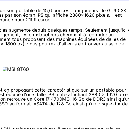
 de son portable de 15,6 pouces pour joueurs : le GT60 3K
es
par son écran IPS qui affiche
2880×1620 pixels. Il est
 France pour
2199 euros
.
ables augmente depuis quelques temps. Seulement jusqu'ici 
largement, les constructeurs cherchant à répondre au
ment tous proposent des machines équipées de dalles de
800 px), vous pourrez d'ailleurs en trouver au sein de
lot en proposant cette caractéristique sur un portable pour
 est équipé d'une dalle IPS mate affichant 2880 x 1620 pixel
, on retrouve un
Core i7 4700MQ
, 16 Go de DDR3 ainsi qu'u
SSD au format mSATA de 128 Go ainsi qu'un disque dur de 