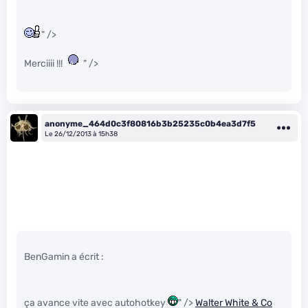
" />
Merciiii !!!
" />
anonyme_464d0c3f80816b3b25235c0b4ea3d7f5
Le 26/12/2013 à 15h38
BenGamin a écrit :
ça avance vite avec autohotkey
" />
Walter White & Co