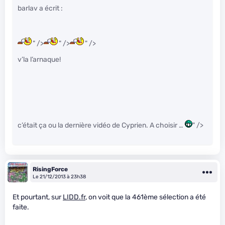
barlav a écrit :
" />
" />
" />
v’la l’arnaque!
c’était ça ou la dernière vidéo de Cyprien. A choisir …
" />
RisingForce
Le 21/12/2013 à 23h38
Et pourtant, sur
LIDD.fr
, on voit que la 461ème sélection a été
faite.