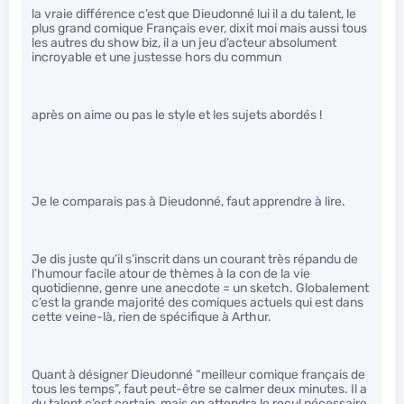
la vraie différence c’est que Dieudonné lui il a du talent, le
plus grand comique Français ever, dixit moi mais aussi tous
les autres du show biz, il a un jeu d’acteur absolument
incroyable et une justesse hors du commun
après on aime ou pas le style et les sujets abordés !
Je le comparais pas à Dieudonné, faut apprendre à lire.
Je dis juste qu’il s’inscrit dans un courant très répandu de
l’humour facile atour de thèmes à la con de la vie
quotidienne, genre une anecdote = un sketch. Globalement
c’est la grande majorité des comiques actuels qui est dans
cette veine-là, rien de spécifique à Arthur.
Quant à désigner Dieudonné “meilleur comique français de
tous les temps”, faut peut-être se calmer deux minutes. Il a
du talent c’est certain, mais on attendra le recul nécessaire