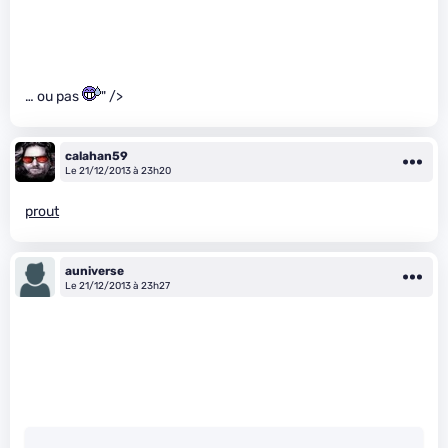
… ou pas
" />
calahan59
Le 21/12/2013 à 23h20
prout
auniverse
Le 21/12/2013 à 23h27