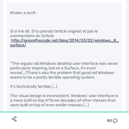
Khalev a écrit :
Si si il le dit. Si tu prends l’article original, et pas le
commentaire de l’article
:
http://ignorethecode.net/blog/2014/03/02/windows_8_
surface/
“The regular old Windows desktop user interface was never
particularly inspiring, but on a Surface, it’s even
worse(…)There’s also the problem that good old Windows
seems to be a pretty terrible operating system.
It’s technically terrible.(…)
The visual design is inconsistent. Windows’ user interface is
a mess built on top of three decades of other messes that
were built on top of even earlier messes.(…)
Basic things that should really not be complicated are
borderline impossible on Windows.(…)
183
The culture is terrible.(…)