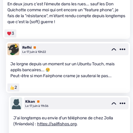
En deux jours c'est l'émeute dans les rues... sauf les Don
Quichotte comme moi qui ont encore un "feature phone", je
fais de la "résistance", m'étant rendu compte depuis longtemps
que c'est la (soft) guerre !
3
Refhi
Premium
Le 17 juin à 10h22
Je lorgne depuis un moment sur un Ubuntu Touch, mais
applis bancaires...
Peut-être si mon Fairphone crame je sauterai le pas...
2
Kikan
Premium
Le 17 juin à 11h36
J'ai longtemps eu envie d'un téléphone de chez Jolla
(finlandais) :
https://sailfishos.org
.