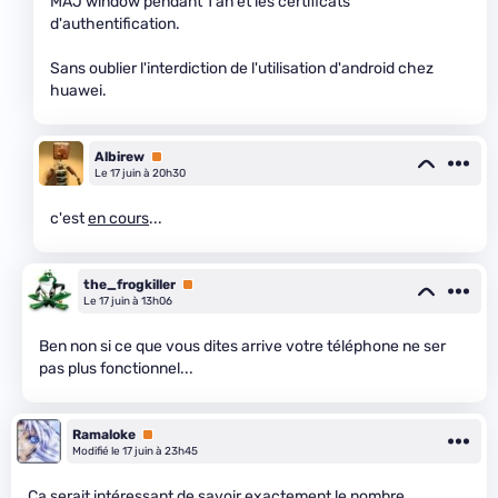
MAJ window pendant 1 an et les certificats
d'authentification.
Sans oublier l'interdiction de l'utilisation d'android chez
huawei.
Albirew
Premium
Le 17 juin à 20h30
c'est
en cours
...
the_frogkiller
Premium
Le 17 juin à 13h06
Ben non si ce que vous dites arrive votre téléphone ne ser
pas plus fonctionnel...
Ramaloke
Premium
Modifié le 17 juin à 23h45
Ca serait intéressant de savoir exactement le nombre