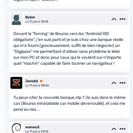
Bylon
Le 17 juin à 12h15
Devant le "forcing" de Bourso vers les "Android/iOS
obligatoire", j'en suis parti et je suis chez une banque réelle
qui m'a fourni (gracieusement, suffit de bien négocier) un
"Digipass" me permettant d'utiliser sans problème le Web
sur mon PC et donc pour ceux qui le veulent sur n'importe
quel "machin" capable de faire tourner un navigateur !
Jarodd
Premium
Le 17 juin à 18h46
Tu peux citer ta nouvelle banque stp ? Je suis dans le même
cas (Bourso ininstallable car mobile déverrouillé), et cela me
pend au nez...
wanou2
Le 17 juin à 21h12