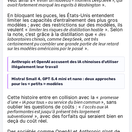
veut ainsi s’«
éviter un nouveau « moment DeepSeek », qui
avait fortement marqué les esprits à Washington
».
En bloquant les puces, les États-Unis entendent
limiter les capacités d’entraînement des plus gros
modèles ; avec des restrictions sur des modèles, ils
veulent «
limiter les risques de
distillation hostile
». Selon
la note, c’est grâce à la distillation que «
des
laboratoires chinois, comme DeepSeek, ont très
certainement pu combler une grande partie de leur retard
sur les modèles américains par le passé
».
Anthropic et OpenAI accusent des IA chinoises d’utiliser
illégalement leur travail
Mistral Small 4, GPT‑5.4 mini et nano : deux approches
pour les « petits » modèles
Cette histoire entre en collision avec la «
promesse
d’une « IA pour tous » au service du bien commun
», sans
oublier les questions de coûts : «
l’accès aux IA
performantes est jusqu’à présent très largement
subventionné
», avec des forfaits qui seraient bien en
deçà du coût réel.
Des sociétés comme OpenAI et Anthropic n’ont de