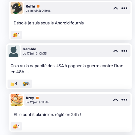
Refhi
Premium
Le 18 juin à 09h43
Désolé je suis sous le Android fournis
1
Gamble
Le 17 juin à 10h33
On a vu la capacité des USA à gagner la guerre contre l'Iran
en 48h ...
4
5
Arcy
Premium
Le 17 juin à 11h14
Et le conflit ukrainien, réglé en 24h !
1