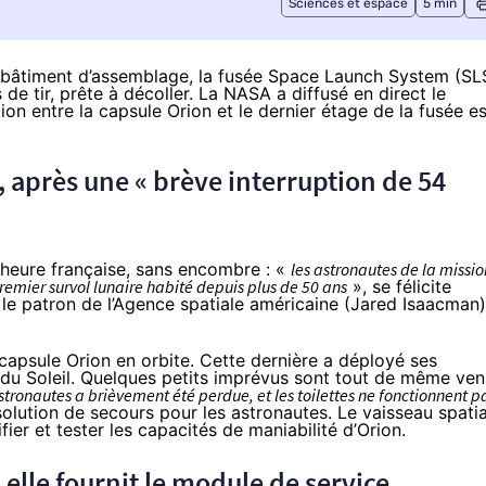
Sciences et espace
5 min
le bâtiment d’assemblage
, la fusée Space Launch System (SL
s de tir, prête à décoller. La NASA a
diffusé en direct le
on entre la capsule Orion et le dernier étage de la fusée es
 après une « brève interruption de 54
 heure française, sans encombre : «
les astronautes de la missio
premier survol lunaire habité depuis plus de 50 ans
», se félicite
 le patron de l’Agence spatiale américaine (Jared Isaacman)
 capsule Orion en orbite. Cette dernière a déployé ses
e du Soleil. Quelques petits imprévus sont tout de même ve
tronautes a brièvement été perdue, et les toilettes ne fonctionnent p
solution de secours pour les astronautes. Le vaisseau spatia
fier et tester les capacités de maniabilité d’Orion.
 elle fournit le module de service