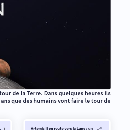
tour de la Terre. Dans quelques heures ils
0 ans que des humains vont faire le tour de
Artemis II en route vers la Lune : un