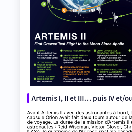
Artemis I, II et III… puis IV et/
Avant Artemis II avec des astronautes à bord, l
capsule Orion avait fait deux tours autour de 
de voyage. La durée de la mission d’Artemis II 
astronautes : Reid Wiseman, Victor Glover, Chr
NASA, le quatrième de l’Agence spatiale canad