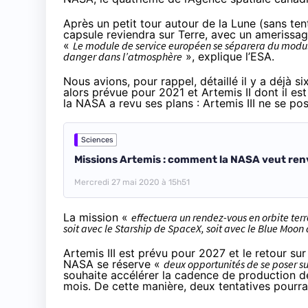
Après un petit tour autour de la Lune (sans tent
capsule reviendra sur Terre, avec un amerissage
«
Le module de service européen se séparera du modu
danger dans l’atmosphère
», explique l’ESA.
Nous avions, pour rappel,
détaillé il y a déjà 
alors prévue pour 2021 et Artemis II dont il es
la NASA a revu ses plans : Artemis III ne se po
Sciences
Missions Artemis : comment la NASA veut ren
Mercredi 27 mai 2020 à 15h51
La mission «
effectuera un rendez-vous en orbite terr
soit avec le Starship de SpaceX, soit avec le Blue Moon 
Artemis III est prévu pour 2027 et le retour su
NASA se réserve «
deux opportunités de se poser su
souhaite accélérer la cadence de production d
mois. De cette manière, deux tentatives pourra