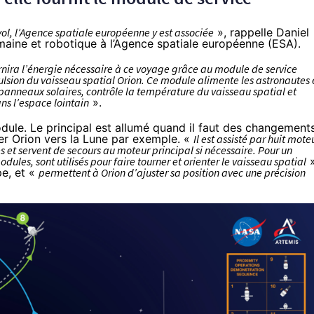
vol, l’Agence spatiale européenne y est associée
»,
rappelle
Daniel
maine et robotique à l’Agence spatiale européenne (ESA).
rnira l’énergie nécessaire à ce voyage grâce au module de service
lsion du vaisseau spatial Orion. Ce module alimente les astronautes 
re panneaux solaires, contrôle la température du vaisseau spatial et
ns l’espace lointain
».
dule. Le principal est allumé quand il faut des changement
er Orion vers la Lune par exemple. «
Il est assisté par huit mote
les et servent de secours au moteur principal si nécessaire. Pour un
odules, sont utilisés pour faire tourner et orienter le vaisseau spatial
»
pe, et «
permettent à Orion d’ajuster sa position avec une précision