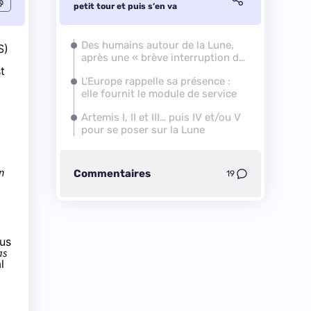
petit tour et puis s’en va
Des humains autour de la Lune,
S)
après une « brève interruption de
t
54 ans »
L'Europe rappelle sa présence :
elle fournit le module de service
Artemis I, II et III… puis IV et/ou V
pour se poser sur la Lune
n
Commentaires
19
nus
as
l