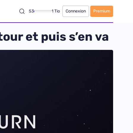
S3
1 Tio
Connexion
Premium
tour et puis s’en va