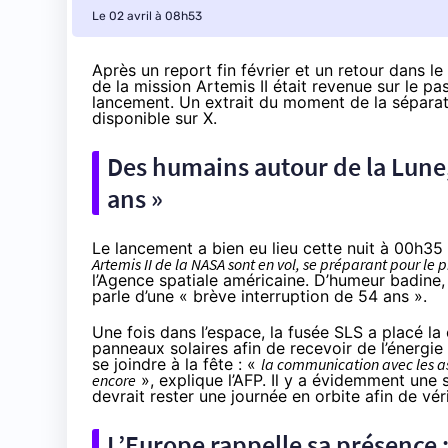
Le 02 avril à 08h53
Après
un report fin février et un retour dans 
de la mission Artemis II était revenue sur le pa
lancement
. Un extrait du moment de la séparati
disponible sur X
.
Des humains autour de la Lune,
ans »
Le lancement a bien eu lieu cette nuit à 00h35
Artemis II de la NASA sont en vol, se préparant pour le 
l’Agence spatiale américaine. D’humeur badine,
parle d’une « brève interruption de 54 ans ».
Une fois dans l’espace, la fusée SLS a placé la
panneaux solaires afin de recevoir de l’énergi
se joindre à la fête : «
la communication avec les as
encore
»,
explique l’AFP
. Il y a évidemment une 
devrait rester une journée en orbite afin de véri
L’Europe rappelle sa présence :