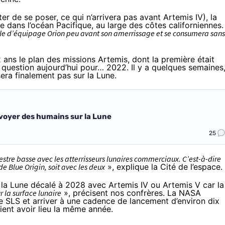
er de se poser, ce qui n’arrivera pas avant Artemis IV), la
 dans l’océan Pacifique, au large des côtes californiennes.
le d’équipage Orion peu avant son amerrissage et se consumera sans
six ans le plan des missions Artemis
, dont la première était
t question aujourd’hui pour… 2022. Il y a quelques semaines
sera finalement pas sur la Lune.
voyer des humains sur la Lune
25
estre basse avec les atterrisseurs lunaires commerciaux. C’est-à-dire
de Blue Origin, soit avec les deux
»,
explique la Cité de l’espace
.
r la Lune décalé à 2028 avec Artemis IV ou Artemis V car la
r la surface lunaire
», précisent nos confrères. La NASA
e SLS et arriver à une cadence de lancement d’environ dix
ient avoir lieu la même année.