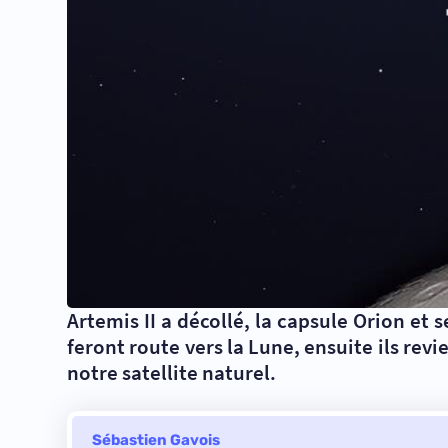
Artemis II a décollé, la capsule Orion et
feront route vers la Lune, ensuite ils rev
notre satellite naturel.
Sébastien Gavois