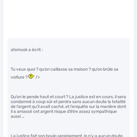
atomusk a écrit :
Tu veux quoi ? qu’on caillasse sa maison ? qu’on brûle sa
voiture ?
" />
Qu’on le pende haut et court ? La justice est en cours, il sera
condamné à coup sûr et perdra sans aucun doute la totalité
de l’argent qu’il avait caché, et l’enquête sur la manière dont
il a amassé cet argent risque d’être assez sympathique
aussi …
La justice fait son boulo sereinement, in n’y a aucun doute