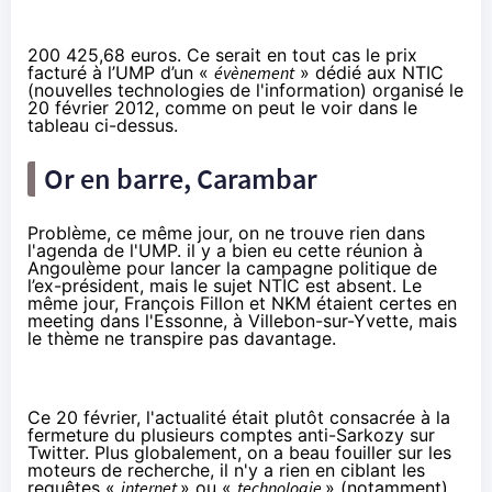
200 425,68 euros. Ce serait en tout cas le prix
facturé à l’UMP d’un «
évènement
» dédié aux NTIC
(nouvelles technologies de l'information) organisé le
20 février 2012, comme on peut le voir dans le
tableau ci-dessus.
Or en barre, Carambar
Problème, ce même jour, on ne trouve rien
dans
l'agenda de l'UMP
. il y a bien eu cette réunion à
Angoulème pour lancer la campagne politique de
l’ex-président, mais le sujet NTIC
est absent
. Le
même jour, François Fillon et NKM étaient certes en
meeting dans l'Essonne, à Villebon-sur-Yvette, mais
le thème ne transpire pas davantage
.
Ce 20 février, l'actualité était plutôt consacrée
à la
fermeture du plusieurs comptes anti-Sarkozy
sur
Twitter. Plus globalement, on a beau fouiller sur les
moteurs de recherche, il n'y a rien en ciblant les
requêtes «
internet
» ou «
technologie
» (notamment)