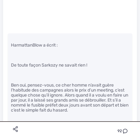
HarmattanBlow a écrit :
De toute façon Sarkozy ne savait rien !
Ben oui, pensez-vous, ce cher homme n’avait guère
l’habitude des campagnes alors le prix d’un meeting, c’est
quelque chose qu’il ignore. Alors quand il a voulu en faire un
par jour, il a laissé ses grands amis se débrouiller. Et s’il a
nommé le fusible préfet deux jours avant son départ et bien
c’est le simple fait du hasard.
Vraiment, tous ces gens malveillants et jaloux, pffffff.
92