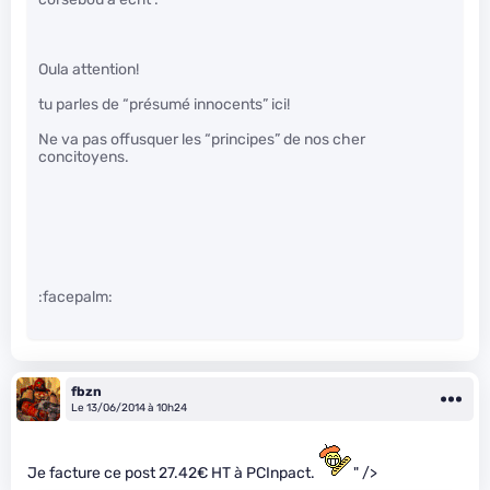
Oula attention!
tu parles de “présumé innocents” ici!
Ne va pas offusquer les “principes” de nos cher
concitoyens.
:facepalm:
fbzn
Le 13/06/2014 à 10h24
Je facture ce post 27.42€ HT à PCInpact.
" />