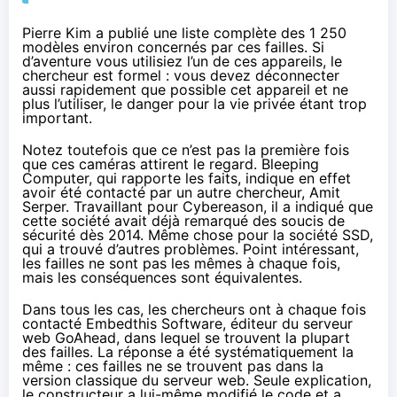
Pierre Kim a publié une liste complète des 1 250
modèles environ concernés par ces failles. Si
d’aventure vous utilisiez l’un de ces appareils, le
chercheur est formel : vous devez déconnecter
aussi rapidement que possible cet appareil et ne
plus l’utiliser, le danger pour la vie privée étant trop
important.
Notez toutefois que ce n’est pas la première fois
que ces caméras attirent le regard.
Bleeping
Computer
, qui rapporte les faits, indique en effet
avoir été contacté par un autre chercheur, Amit
Serper. Travaillant pour Cybereason, il a indiqué que
cette société
avait déjà remarqué
des soucis de
sécurité dès 2014. Même chose
pour la société SSD
,
qui a trouvé d’autres problèmes. Point intéressant,
les failles ne sont pas les mêmes à chaque fois,
mais les conséquences sont équivalentes.
Dans tous les cas, les chercheurs ont à chaque fois
contacté Embedthis Software, éditeur du serveur
web GoAhead, dans lequel se trouvent la plupart
des failles. La réponse a été systématiquement la
même : ces failles ne se trouvent pas dans la
version classique du serveur web. Seule explication,
le constructeur a lui-même modifié le code et a