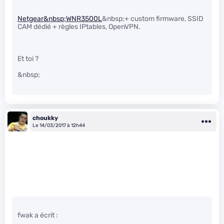
Netgear&nbsp;WNR3500L
&nbsp;+ custom firmware, SSID
CAM dédié + règles IPtables, OpenVPN.
Et toi ?
&nbsp;
choukky
Le 14/03/2017 à 12h44
fwak a écrit :