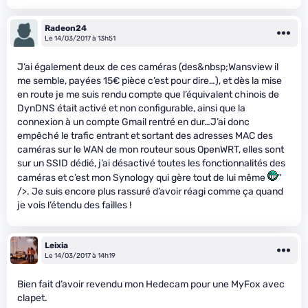
Radeon24
Le 14/03/2017 à 13h51
J’ai également deux de ces caméras (des&nbsp;Wansview il
me semble, payées 15€ pièce c’est pour dire…), et dès la mise
en route je me suis rendu compte que l’équivalent chinois de
DynDNS était activé et non configurable, ainsi que la
connexion à un compte Gmail rentré en dur…J’ai donc
empêché le trafic entrant et sortant des adresses MAC des
caméras sur le WAN de mon routeur sous OpenWRT, elles sont
sur un SSID dédié, j’ai désactivé toutes les fonctionnalités des
caméras et c’est mon Synology qui gère tout de lui même
"
/>. Je suis encore plus rassuré d’avoir réagi comme ça quand
je vois l’étendu des failles !
Leixia
Le 14/03/2017 à 14h19
Bien fait d’avoir revendu mon Hedecam pour une MyFox avec
clapet.