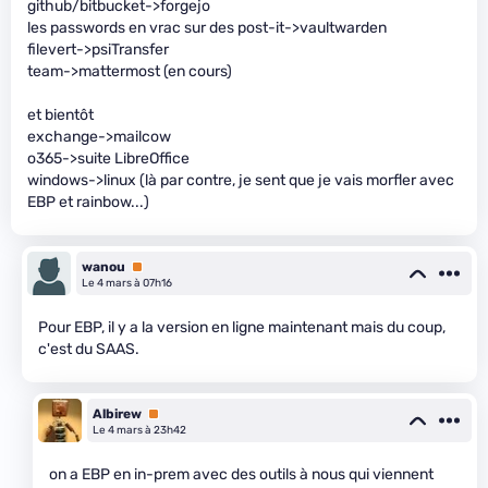
github/bitbucket->forgejo
les passwords en vrac sur des post-it->vaultwarden
filevert->psiTransfer
team->mattermost (en cours)
et bientôt
exchange->mailcow
o365->suite LibreOffice
windows->linux (là par contre, je sent que je vais morfler avec
EBP et rainbow...)
wanou
Premium
Le 4 mars à 07h16
Pour EBP, il y a la version en ligne maintenant mais du coup,
c'est du SAAS.
Albirew
Premium
Le 4 mars à 23h42
on a EBP en in-prem avec des outils à nous qui viennent