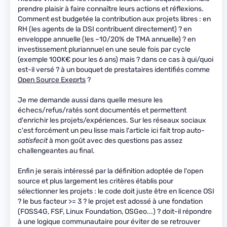
prendre plaisir à faire connaître leurs actions et réflexions.
Comment est budgetée la contribution aux projets libres : en
RH (les agents de la DSI contribuent directement) ? en
enveloppe annuelle (les ~10/20% de TMA annuelle) ? en
investissement pluriannuel en une seule fois par cycle
(exemple 100K€ pour les 6 ans) mais ? dans ce cas à qui/quoi
est-il versé ? à un bouquet de prestataires identifiés comme
Open Source Exeprts
?
Je me demande aussi dans quelle mesure les
échecs/refus/ratés sont documentés et permettent
d'enrichir les projets/expériences. Sur les réseaux sociaux
c'est forcément un peu lisse mais l'article ici fait trop auto-
satisfecit
à mon goût avec des questions pas assez
challengeantes au final.
Enfin je serais intéressé par la définition adoptée de l'open
source et plus largement les critères établis pour
sélectionner les projets : le code doit juste être en licence OSI
? le bus facteur >= 3 ? le projet est adossé à une fondation
(FOSS4G, FSF, Linux Foundation, OSGeo...) ? doit-il répondre
à une logique communautaire pour éviter de se retrouver