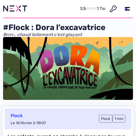
S3
1 Tio
#Flock : Dora l’excavatrice
Brrrr… chaud tellement c’est glaçant
Flock
Flock
1 min
Le 14 février à 13h37