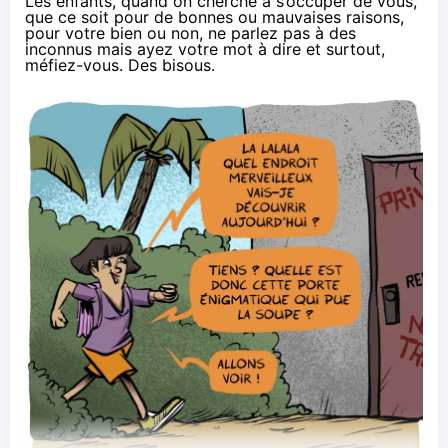
Les enfants, quand on cherche à
s’occuper de vous
,
que ce soit pour de
bonnes
ou
mauvaises
raisons,
pour votre bien ou
non
, ne
parlez pas à des
inconnus
mais ayez votre mot à dire et surtout,
méfiez-vous. Des bisous.