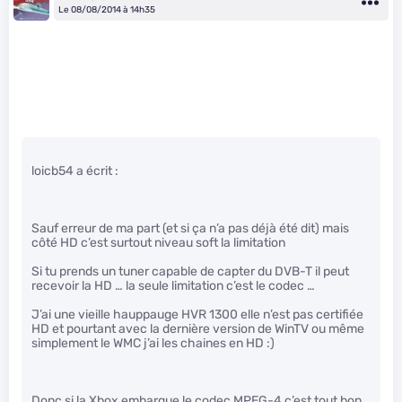
Le 08/08/2014 à 14h35
loicb54 a écrit :
Sauf erreur de ma part (et si ça n’a pas déjà été dit) mais
côté HD c’est surtout niveau soft la limitation
Si tu prends un tuner capable de capter du DVB-T il peut
recevoir la HD … la seule limitation c’est le codec …
J’ai une vieille hauppauge HVR 1300 elle n’est pas certifiée
HD et pourtant avec la dernière version de WinTV ou même
simplement le WMC j’ai les chaines en HD :)
Donc si la Xbox embarque le codec MPEG-4 c’est tout bon