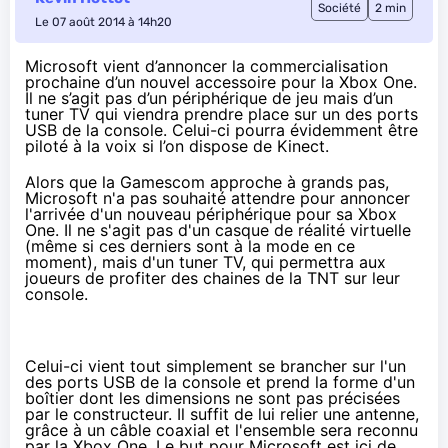
Société
2 min
Le 07 août 2014 à 14h20
Microsoft vient d’annoncer la commercialisation
prochaine d’un nouvel accessoire pour la Xbox One.
Il ne s’agit pas d’un périphérique de jeu mais d’un
tuner TV qui viendra prendre place sur un des ports
USB de la console. Celui-ci pourra évidemment être
piloté à la voix si l’on dispose de Kinect.
Alors que la Gamescom approche à grands pas,
Microsoft n'a pas souhaité attendre pour annoncer
l'arrivée d'un nouveau périphérique pour sa
Xbox
One
. Il ne s'agit pas d'un casque de réalité virtuelle
(même si ces derniers sont à la mode en ce
moment), mais
d'un tuner TV
, qui permettra aux
joueurs de profiter des chaines de la TNT sur leur
console.
Celui-ci vient tout simplement se brancher sur l'un
des ports USB de la console et prend la forme d'un
boîtier dont les dimensions ne sont pas précisées
par le constructeur. Il suffit de lui relier une antenne,
grâce à un câble coaxial et l'ensemble sera reconnu
par la
Xbox One
. Le but pour Microsoft est ici de