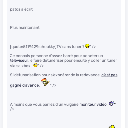
patos a écrit :
Plus maintenant.
[quote:5119429:choukky]TV sans tuner ?
" />
Je connais personne d’assez barré pour acheter un
téléviseur
, le faire détunériser pour ensuite y coller un tuner
via sa xbox !
" />
Si détunarisation pour s’exonérer de la redevance,
c’est pas
gagné d’avance
.
" />
A moins que vous parliez d’un vulgaire
moniteur vidéo
!
"
/>