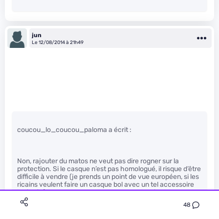
jun
Le 12/08/2014 à 21h49
coucou_lo_coucou_paloma a écrit :
Non, rajouter du matos ne veut pas dire rogner sur la
protection. Si le casque n’est pas homologué, il risque d’être
difficile à vendre (je prends un point de vue européen, si les
ricains veulent faire un casque bol avec un tel accessoire
intégré…). Donc pour garder une protection équivalente, il
va falloir augmenter le volume du casque, donc perdre en
48
confort.