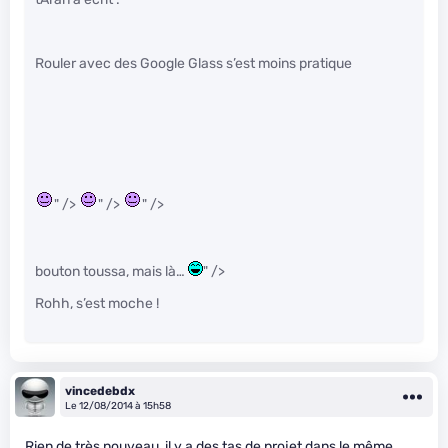
Rouler avec des Google Glass s’est moins pratique
" />
" />
" />
bouton toussa, mais là…
" />
Rohh, s’est moche !
vincedebdx
Le 12/08/2014 à 15h58
Rien de très nouveau, il y a des tas de projet dans le même