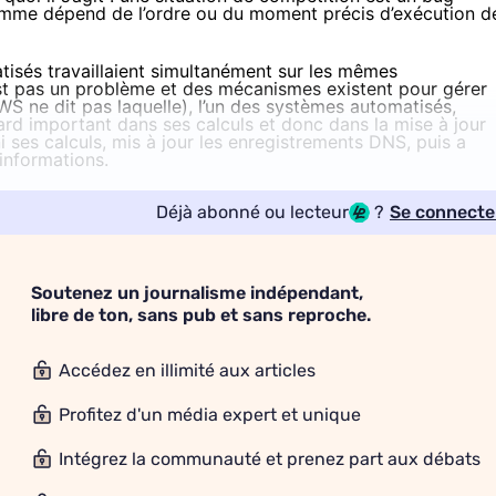
mme dépend de l’ordre ou du moment précis d’exécution d
tisés travaillaient simultanément sur les mêmes
st pas un problème et des mécanismes existent pour gérer
WS ne dit pas laquelle), l’un des systèmes automatisés,
ard important dans ses calculs et donc dans la mise à jour
 ses calculs, mis à jour les enregistrements DNS, puis a
informations.
Déjà abonné ou lecteur
?
Se connecte
Soutenez un journalisme indépendant,
libre de ton, sans pub et sans reproche.
Accédez en illimité aux articles
Profitez d'un média expert et unique
Intégrez la communauté et prenez part aux débats