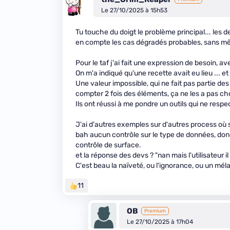
Le 27/10/2025 à 15h53
Tu touche du doigt le problème principal... les 
en compte les cas dégradés probables, sans mê
Pour le taf j'ai fait une expression de besoin, av
On m'a indiqué qu'une recette avait eu lieu ... et
Une valeur impossible, qui ne fait pas partie de
compter 2 fois des éléments, ça ne les a pas ch
Ils ont réussi à me pondre un outils qui ne resp
J'ai d'autres exemples sur d'autres process où
bah aucun contrôle sur le type de données, donc 
contrôle de surface.
et la réponse des devs ? "nan mais l'utilisateur 
C'est beau la naïveté, ou l'ignorance, ou un mél
11
OB
Premium
Le 27/10/2025 à 17h04