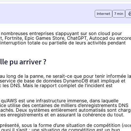
Internet
7 min
s nombreuses entreprises s‘appuyant sur son cloud pour
at, Fortnite, Epic Games Store, ChatGPT, Autocad ou encor
terruption totale ou partielle de leurs activités pendant
le pu arriver ?
au long de la panne, ne serait-ce que pour tenir informée l
e service de base de données DynamoDB était impliqué et
 les DNS. Mais le
rapport complet de l’incident
est
 qu’AWS est une infrastructure immense, dans laquelle
e utilise des centaines de milliers d’enregistrements DNS
rattachés. Deux systèmes entièrement automatisés sont char
 ces enregistrements et en assurant la cohérence du tout.
 présenté, sous la forme d’une situation de compétition (
rac
uoi il s’agit : une situation de compétition est un bug