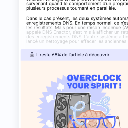
survenant quand le comportement d’un progra
plusieurs processus tournant en parallèle.
Dans le cas présent, les deux systèmes automa
enregistrements DNS. En temps normal, ce n’e
les résultats. Mais pour une raison inconnue (A
appelé DNS Enactor, s’est mis à afficher un ret
des enregistrements DNS. L’autre système a fini
lancé un nettoyage pour effacer les anciennes 
Il reste 68% de l'article à découvrir.