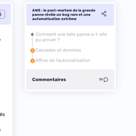
AWS : le post-mortem de la grande
panne révèle un bug rare et une
automatisation extrême
Comment une telle panne a-t-elle
e
pu arriver ?
Cascades et dominos
Affres de l’automatisation
a
Commentaires
19
gés
e