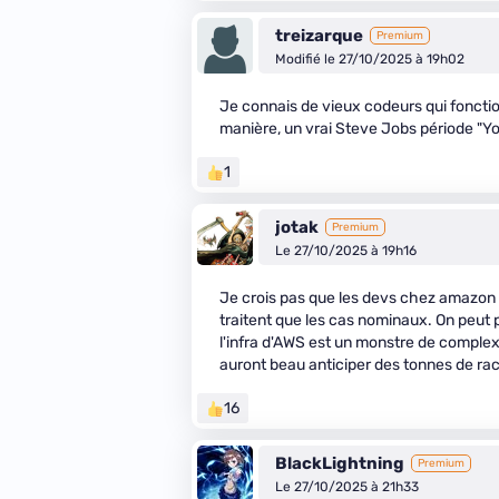
treizarque
Premium
Modifié le 27/10/2025 à 19h02
Je connais de vieux codeurs qui fonct
manière, un vrai Steve Jobs période "You
1
jotak
Premium
Le 27/10/2025 à 19h16
Je crois pas que les devs chez amazon 
traitent que les cas nominaux. On peut 
l'infra d'AWS est un monstre de complex
auront beau anticiper des tonnes de race
16
BlackLightning
Premium
Le 27/10/2025 à 21h33