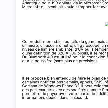
Atlantique pour 199 dollars via le
Microsoft St
Microsoft qui semblait vouloir frapper fort av
Ce produit reprend les poncifs du genre mais
un micro, un accéléromètre, un gyroscope, un c
niveau de lumière ambiante, d'UV ou la tempér
d'une définition de 320 x 106 pixels, il se re
Du Bluetooth 4.0 est utilisé pour la connexion 
et à la poussière (sans plus de précisions).
Il se propose bien entendu de faire le bilan de 
certaines notifications : emails, appels, SMS, r
Cortana de
Windows Phone 8.1
. Il peut évide
des partenariats avec des sociétés comme
St
permettre de payer avec votre carte de fidélit
informations dédiés dans le second.