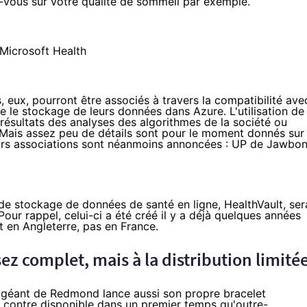
-vous sur votre qualité de sommeil par exemple.
 eux, pourront être associés à travers la compatibilité ave
e le stockage de leurs données dans Azure. L'utilisation de
résultats des analyses des algorithmes de la société ou
Mais assez peu de détails sont pour le moment donnés sur
ieurs associations sont néanmoins annoncées : UP de Jawbon
de stockage de données de santé en ligne,
HealthVault
, ser
ur rappel, celui-ci a été créé il y a déjà quelques années
t en Angleterre, pas en France.
ez complet, mais à la distribution limité
e géant de Redmond lance aussi son propre bracelet
ar contre disponible dans un premier temps qu'outre-