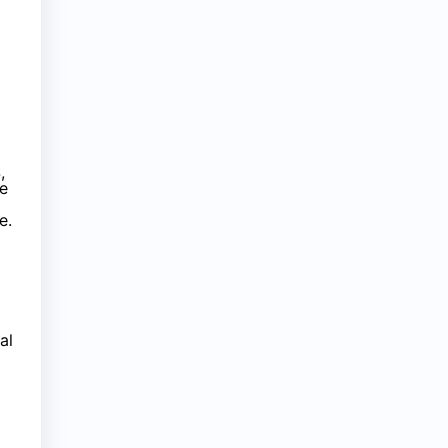
,
le
e.
al