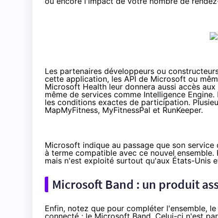
ou encore l'impact de votre nombre de rendez
Les partenaires développeurs ou constructeurs,
cette application, les API de Microsoft ou mêm
Microsoft Health leur donnera aussi accès aux 
même de services comme Intelligence Engine. 
les conditions exactes de participation. Plus
MapMyFitness, MyFitnessPal et RunKeeper.
Microsoft indique au passage que son service 
à terme compatible avec ce nouvel ensemble. Po
mais n'est exploité surtout qu'aux États-Unis e
Microsoft Band : un produit ass
Enfin, notez que pour compléter l'ensemble, l
connecté : le Microsoft Band. Celui-ci n'est p