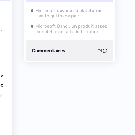
Microsoft dévoile sa plateforme
Health qui ira de pair
avec HealthVault
Microsoft Band : un produit assez
r
complet, mais à la distribution
limitée
Commentaires
74
 »
-ci
e