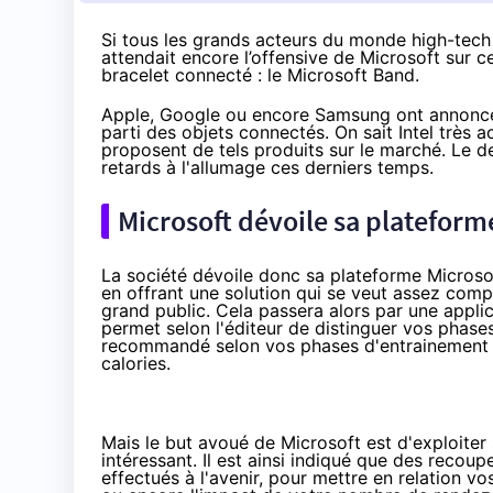
Si tous les grands acteurs du monde high-tech
attendait encore l’offensive de Microsoft sur ce 
bracelet connecté : le Microsoft Band.
Apple, Google ou encore Samsung ont annoncé 
parti des
objets connectés
. On sait Intel très 
proposent de tels produits sur le marché. Le de
retards à l'allumage ces derniers temps.
Microsoft dévoile sa plateforme
La société dévoile donc sa plateforme Microso
en offrant une solution qui se veut assez comp
grand public. Cela passera alors par une appli
permet selon l'éditeur de distinguer vos phas
recommandé selon vos phases d'entrainement et
calories.
Mais le but avoué de Microsoft est d'exploiter 
intéressant. Il est ainsi indiqué que des recou
effectués à l'avenir, pour mettre en relation v