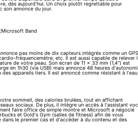
ore
, dès aujourd'hui. Un choix plutôt regrettable pour
ec son annonce du jour.
 annonce pas moins de dix capteurs intégrés comme un GPS
ardio-fréquencemètre, etc. Il est aussi capable de relever 
ature de votre peau. Son écran de 11 x 33 mm (1,4") est
charge en 1h30 (via USB) mais annonce 48 heures d'autonomi
à des appareils tiers. Il est annoncé comme résistant à l'eau
votre sommeil, des calories brulées, tout en affichant
éseaux sociaux. De plus, il intègre un accès à l'assistant voc
mment faire office de simple montre et Microsoft a négocié
arbucks
et
Gold's Gym
(salles de fitness) afin de vous
é dans le premier cas et d'accéder à du contenu et des