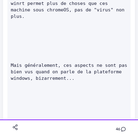
winrt permet plus de choses que ces 
machine sous chromeOS, pas de "virus" non 
plus.      
Mais généralement, ces aspects ne sont pas 
bien vus quand on parle de la plateforme 
windows, bizarrement...      
&nbsp;Ya peut être la gestion des MAJ qui 
46
n'est pas aussi user friendly, mais la 