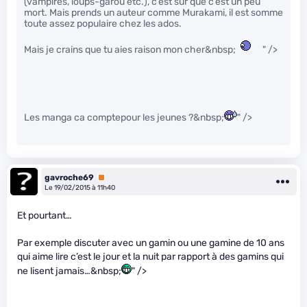
(vampires, loups-garou etc.), c’est sûr que c’est un peu
mort. Mais prends un auteur comme Murakami, il est somme
toute assez populaire chez les ados.
Mais je crains que tu aies raison mon cher&nbsp;
" />
Les manga ca comptepour les jeunes ?&nbsp;
" />
gavroche69
Premium
Le 19/02/2015 à 11h40
Et pourtant…
Par exemple discuter avec un gamin ou une gamine de 10 ans
qui aime lire c’est le jour et la nuit par rapport à des gamins qui
ne lisent jamais…&nbsp;
" />