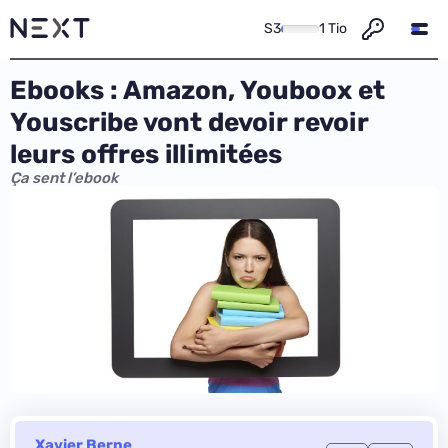
S3
1 Tio
Ebooks : Amazon, Youboox et
Youscribe vont devoir revoir
leurs offres illimitées
Ça sent l’ebook
Xavier Berne