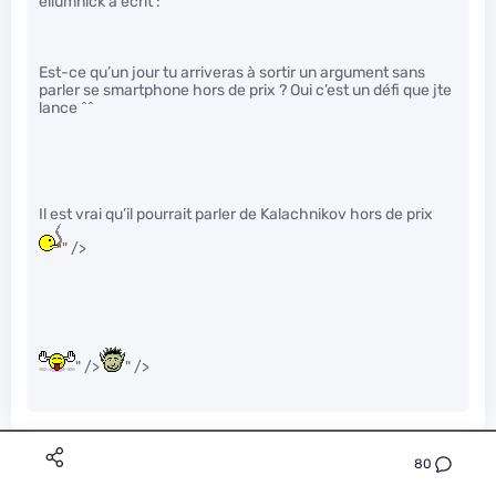
eliumnick a écrit :
Est-ce qu’un jour tu arriveras à sortir un argument sans
parler se smartphone hors de prix ? Oui c’est un défi que jte
lance ^^
Il est vrai qu’il pourrait parler de Kalachnikov hors de prix
" />
" />
" />
eliumnick
80
Le 19/02/2015 à 13h41