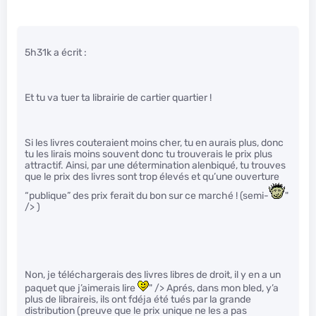
5h31k a écrit :
Et tu va tuer ta librairie de cartier quartier !
Si les livres couteraient moins cher, tu en aurais plus, donc
tu les lirais moins souvent donc tu trouverais le prix plus
attractif. Ainsi, par une détermination alenbiqué, tu trouves
que le prix des livres sont trop élevés et qu’une ouverture
“publique” des prix ferait du bon sur ce marché ! (semi-
"
/> )
Non, je téléchargerais des livres libres de droit, il y en a un
paquet que j’aimerais lire
" /> Aprés, dans mon bled, y’a
plus de libraireis, ils ont fdéja été tués par la grande
distribution (preuve que le prix unique ne les a pas