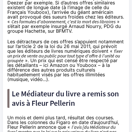
Deezer par exemple. Si d’autres offres similaires
existent de longue date (à l’image de celle du
Français Youboox), l’arrivée du géant américain
avait provoqué des sueurs froides chez les éditeurs.
«
Ces formules d'abonnement, c'est la mort des libraires
»
s’était par exemple insurgé Arnaud Nourry, PDG du
groupe Hachette, sur
BFMTV
.
Les détracteurs de ces offres s’appuient notamment
sur
l’article 2 de la loi du 26 mai 2011
, qui prévoit
que les éditeurs de livres numériques doivent «
fixer
un prix de vente au public pour tout type d'offre à l'unité ou
groupée
». Un prix qui est censé être respecté par
les détaillants – ici
Amazon
ou Youboox – à la
différence des autres produits culturels
habituellement visés par les offres illimitées
(musique, vidéo...).
Le Médiateur du livre a remis son
avis à Fleur Pellerin
Un mois et demi plus tard, résultat des courses.
Dans les colonnes du Figaro en date d’aujourd’hui,
Fleur Pellerin annonce que «
l’avis [du Médiateur du
livre] montre que la loi sur le prix unique du livre n’est pas