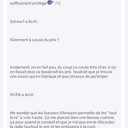
suffisament protégé
" />)
2show7 a écrit :
Sûrement à cause du prix ?
évidement, on en fait peu, du coup ca coute trés cher, si on
en faisait plus ca basiierait les prix, faudrait que je trouve
une assoc qui en fabrique et que j’essaye de participer
5h31k a écrit :
Me semble que les liseuses d’Amazon permette de lire “tout
livre” à voix haute. Ça me plairais bien une liseuse comme
ça pour quand je conduit et que je n’ai pas envie d’écouter
la radio (surtout le soir et les émissions à la con).