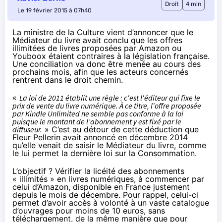
Droit
4 min
Le 19 février 2015 à 07h40
La ministre de la Culture vient d’annoncer que le
Médiateur du livre avait conclu que les offres
illimitées de livres proposées par Amazon ou
Youboox étaient contraires à la législation française.
Une conciliation va donc être menée au cours des
prochains mois, afin que les acteurs concernés
rentrent dans le droit chemin.
«
La loi de 2011 établit une règle : c'est l'éditeur qui fixe le
prix de vente du livre numérique. À ce titre, l'offre proposée
par Kindle Unlimited ne semble pas conforme à la loi
puisque le montant de l’abonnement y est fixé par le
diffuseur.
» C’est au détour de cette déduction que
Fleur Pellerin avait
annoncé
en décembre 2014
qu’elle venait de saisir le Médiateur du livre, comme
le lui permet la dernière loi sur la Consommation.
L’objectif ? Vérifier la licéité des abonnements
« illimités » en livres numériques, à commencer par
celui d’
Amazon
, disponible en France justement
depuis le mois de décembre. Pour rappel, celui-ci
permet d’avoir accès à volonté à un vaste catalogue
d’ouvrages pour moins de 10 euros, sans
téléchargement, de la même manière que pour