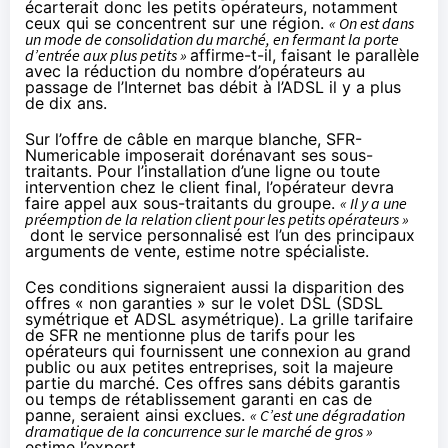
écarterait donc les petits opérateurs, notamment
ceux qui se concentrent sur une région.
« On est dans
un mode de consolidation du marché, en fermant la porte
d’entrée aux plus petits »
affirme-t-il, faisant le parallèle
avec la réduction du nombre d’opérateurs au
passage de l’Internet bas débit à l’ADSL il y a plus
de dix ans.
Sur l’offre de câble en marque blanche,
SFR
-
Numericable
imposerait dorénavant ses sous-
traitants. Pour l’installation d’une ligne ou toute
intervention chez le client final, l’opérateur devra
faire appel aux sous-traitants du groupe.
« Il y a une
préemption de la relation client pour les petits opérateurs »
dont le service personnalisé est l’un des principaux
arguments de vente, estime notre spécialiste.
Ces conditions signeraient aussi la disparition des
offres « non garanties » sur le volet DSL (SDSL
symétrique et ADSL asymétrique). La grille tarifaire
de
SFR
ne mentionne plus de tarifs pour les
opérateurs qui fournissent une connexion au grand
public ou aux petites entreprises, soit la majeure
partie du marché. Ces offres sans débits garantis
ou temps de rétablissement garanti en cas de
panne, seraient ainsi exclues.
« C’est une dégradation
dramatique de la concurrence sur le marché de gros »
estime l’expert.