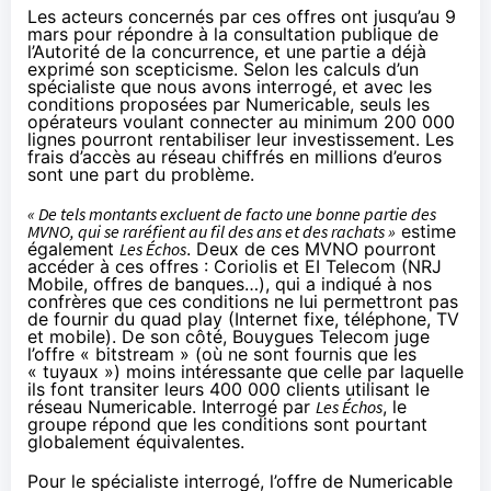
Les acteurs concernés par ces offres ont jusqu’au 9
mars pour répondre à la consultation publique de
l’Autorité de la concurrence, et une partie a déjà
exprimé son scepticisme. Selon les calculs d’un
spécialiste que nous avons interrogé, et avec les
conditions proposées par
Numericable
, seuls les
opérateurs voulant connecter au minimum 200 000
lignes pourront rentabiliser leur investissement. Les
frais d’accès au réseau chiffrés en millions d’euros
sont une part du problème.
« De tels montants excluent de facto une bonne partie des
MVNO, qui se raréfient au fil des ans et des rachats »
estime
également
Les Échos
. Deux de ces MVNO pourront
accéder à ces offres : Coriolis et EI Telecom (NRJ
Mobile, offres de banques…), qui a indiqué à nos
confrères que ces conditions ne lui permettront pas
de fournir du quad play (Internet fixe, téléphone, TV
et mobile). De son côté,
Bouygues Telecom
juge
l’offre « bitstream » (où ne sont fournis que les
« tuyaux ») moins intéressante que celle par laquelle
ils font transiter leurs 400 000 clients utilisant le
réseau
Numericable
. Interrogé par
Les Échos
, le
groupe répond que les conditions sont pourtant
globalement équivalentes.
Pour le spécialiste interrogé, l’offre de
Numericable