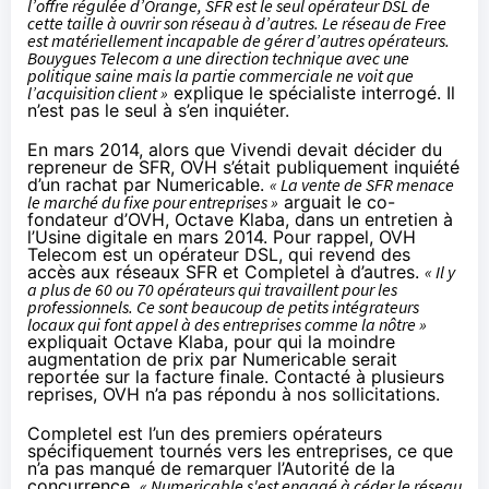
l’offre régulée d’
Orange
,
SFR
est le seul opérateur DSL de
cette taille à ouvrir son réseau à d’autres. Le réseau de
Free
est matériellement incapable de gérer d’autres opérateurs.
Bouygues Telecom
a une direction technique avec une
politique saine mais la partie commerciale ne voit que
l’acquisition client »
explique le spécialiste interrogé. Il
n’est pas le seul à s’en inquiéter.
En mars 2014, alors que Vivendi devait décider du
repreneur de
SFR
, OVH s’était publiquement inquiété
d’un rachat par
Numericable
.
« La vente de
SFR
menace
le marché du fixe pour entreprises »
arguait le co-
fondateur d’OVH, Octave Klaba, dans
un entretien à
l’Usine digitale
en mars 2014. Pour rappel, OVH
Telecom est un opérateur DSL, qui revend des
accès aux réseaux
SFR
et Completel à d’autres.
« Il y
a plus de 60 ou 70 opérateurs qui travaillent pour les
professionnels. Ce sont beaucoup de petits intégrateurs
locaux qui font appel à des entreprises comme la nôtre »
expliquait Octave Klaba, pour qui la moindre
augmentation de prix par
Numericable
serait
reportée sur la facture finale. Contacté à plusieurs
reprises, OVH n’a pas répondu à nos sollicitations.
Completel est l’un des premiers opérateurs
spécifiquement tournés vers les entreprises, ce que
n’a pas manqué de remarquer l’Autorité de la
concurrence.
«
Numericable
s'est engagé à céder le réseau