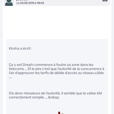
Le 23/02/2015 à 10h33
Kiroha a écrit :
Ça y est Dreahi commence à foutre sa zone dans les
telecoms … Et le pire c’est que l’autorité de la concurrence à
l’air d’approuver les tarifs de débile d’accès au réseau câble
….
Dis donc messieurs de l’autorité, il semble que la valise été
correctement remplie ….&nbsp;