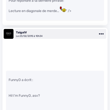
Pour répondre à ta dernière phrase:
Lecture en diagonale de merde…
" />
TaigaIV
Le 23/02/2015 à 10h34
FunnyD a écrit :
Hi! I’m FunnyD, asv?