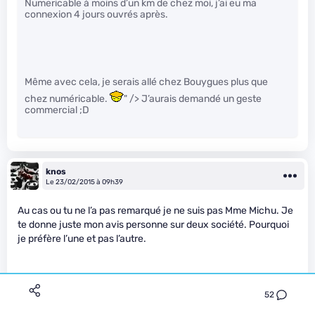
Numericable à moins d’un km de chez moi, j’ai eu ma
connexion 4 jours ouvrés après.
Même avec cela, je serais allé chez Bouygues plus que
chez numéricable.
" /> J’aurais demandé un geste
commercial ;D
knos
Le 23/02/2015 à 09h39
Au cas ou tu ne l’a pas remarqué je ne suis pas Mme Michu. Je
te donne juste mon avis personne sur deux société. Pourquoi
je préfère l’une et pas l’autre.
Je me doute bien qu’hélas ils trouveront toujours des clients.
52
Juste que je ne serais pas présent parmi eux. Ce qui m’ennuis