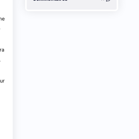
rme
e
.
x
ra
.
ur