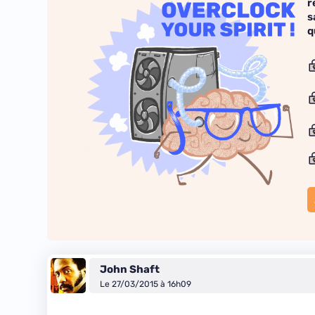
r
s
q
John Shaft
Le 27/03/2015 à 16h09