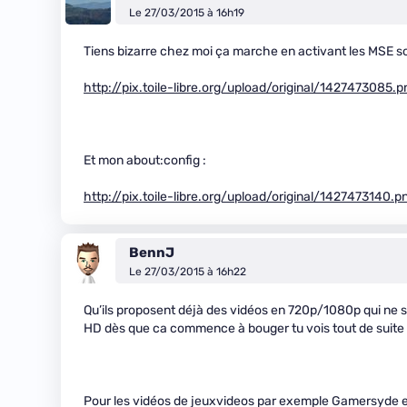
Le 27/03/2015 à 16h19
Tiens bizarre chez moi ça marche en activant les MSE sou
http://pix.toile-libre.org/upload/original/1427473085.p
Et mon about:config :
http://pix.toile-libre.org/upload/original/1427473140.p
BennJ
Le 27/03/2015 à 16h22
Qu’ils proposent déjà des vidéos en 720p/1080p qui ne s
HD dès que ca commence à bouger tu vois tout de suite l
Pour les vidéos de jeuxvideos par exemple Gamersyde e