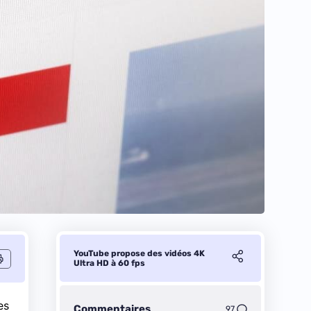
YouTube propose des vidéos 4K
Ultra HD à 60 fps
es
Commentaires
97