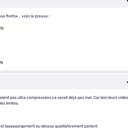
s firefox… voici la preuve :
ng
ng
oient pas ultra compressées ca serait déjà pas mal. Car bon leurs vidé
es limites.
st laaaaaargement au dessus qualitativement parlant.