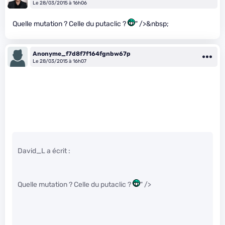
Le 28/03/2015 à 16h06
Quelle mutation ? Celle du putaclic ?
" />&nbsp;
Anonyme_f7d8f7f164fgnbw67p
Le 28/03/2015 à 16h07
David_L a écrit :
Quelle mutation ? Celle du putaclic ?
" />