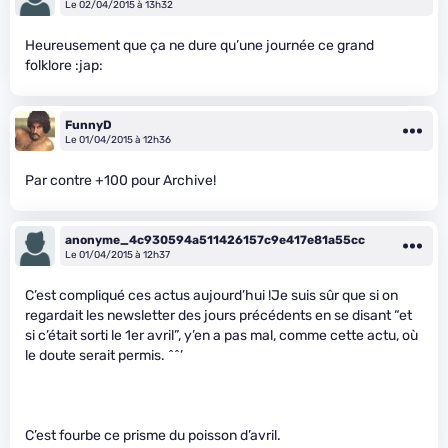
Le 02/04/2015 à 13h32
Heureusement que ça ne dure qu’une journée ce grand
folklore :jap:
FunnyD
Le 01/04/2015 à 12h36
Par contre +100 pour Archive!
anonyme_4c930594a511426157c9e417e81a55cc
Le 01/04/2015 à 12h37
C’est compliqué ces actus aujourd’hui !Je suis sûr que si on
regardait les newsletter des jours précédents en se disant “et
si c’était sorti le 1er avril”, y’en a pas mal, comme cette actu, où
le doute serait permis. ^^’
C’est fourbe ce prisme du poisson d’avril.