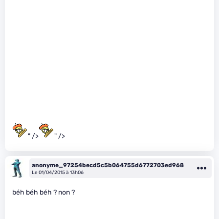
" />
" />
anonyme_97254becd5c5b064755d6772703ed968
Le 01/04/2015 à 13h06
béh béh béh ? non ?