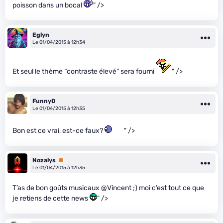
poisson dans un bocal
" />
Eglyn
Le 01/04/2015 à 12h34
Et seul le thème “contraste élevé” sera fourni
" />
FunnyD
Le 01/04/2015 à 12h35
Bon est ce vrai, est-ce faux?
" />
Nozalys
Premium
Le 01/04/2015 à 12h35
T’as de bon goûts musicaux @Vincent ;) moi c’est tout ce que
je retiens de cette news
" />