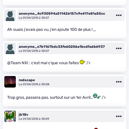
anonyme_4c930594a511426157c9e417e81a55cc
Le 01/04/2015 à 12h37
Ah ouais j’avais pas vu, j’en ajoute 100 de plus !
_
anonyme_e7b1167bdc33fe60206a1bcdfad66937
Le 01/04/2015 à 12h37
@Team NXI : c’est mal c’que vous faites
" />
redscape
Le 01/04/2015 à 12h38
Trop gros, passera pas, surtout sur un 1er Avril…
" />
jb18v
Le 01/04/2015 à 12h39