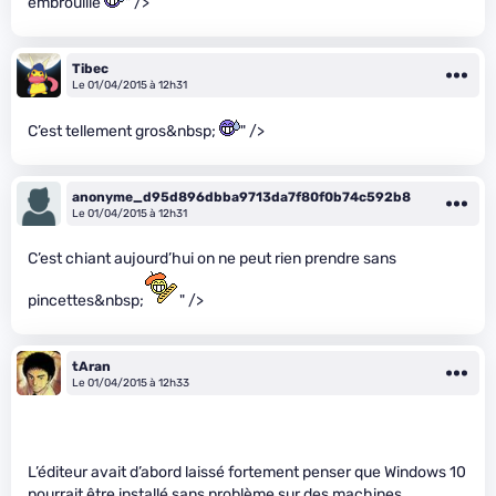
embrouillé
" />
Tibec
Le 01/04/2015 à 12h31
C’est tellement gros&nbsp;
" />
anonyme_d95d896dbba9713da7f80f0b74c592b8
Le 01/04/2015 à 12h31
C’est chiant aujourd’hui on ne peut rien prendre sans
pincettes&nbsp;
" />
tAran
Le 01/04/2015 à 12h33
L’éditeur avait d’abord laissé fortement penser que Windows 10
pourrait être installé sans problème sur des machines