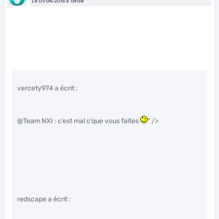
Le 01/04/2015 à 13h38
vercety974 a écrit :
@Team NXI : c’est mal c’que vous faites
" />
redscape a écrit :