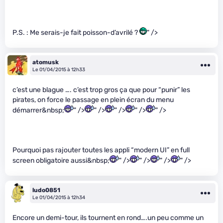
P.S. : Me serais-je fait poisson-d’avrilé ?
" />
atomusk
Le 01/04/2015 à 12h33
c’est une blague …. c’est trop gros ça que pour “punir” les
pirates, on force le passage en plein écran du menu
démarrer&nbsp;
" />
" />
" />
" />
" />
Pourquoi pas rajouter toutes les appli “modern UI” en full
screen obligatoire aussi&nbsp;
" />
" />
" />
" />
ludo0851
Le 01/04/2015 à 12h34
Encore un demi-tour, ils tournent en rond….un peu comme un