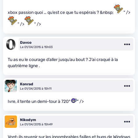
xbox passion quoi … qu’est ce que tu espérais ? &nbsp;
" />
" />
" />
Davco
Le 01/04/2015 à 15h03
Tu as eu le courage d’aller jusqu’au bout ? J’ai craqué à la
quatrième ligne .
Konrad
Le 01/04/2015 à 15h11
Ivre, il tente un demi-tour à 720°
" />
Nikodym
Le 01/04/2015 à 15h49
Vont-ils revenir sur les innombrables failles et bugs de Windows