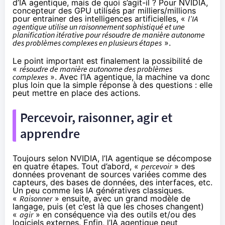
d’IA agentique, mais de quoi s’agit-il ? Pour NVIDIA,
concepteur des GPU utilisés par milliers/millions
pour entrainer des intelligences artificielles, «
l’IA
agentique utilise un raisonnement sophistiqué et une
planification itérative pour résoudre de manière autonome
des problèmes complexes en plusieurs étapes
».
Le point important est finalement la possibilité de
«
résoudre de manière autonome des problèmes
complexes
». Avec l’IA agentique, la machine va donc
plus loin que la simple réponse à des questions : elle
peut mettre en place des actions.
Percevoir, raisonner, agir et
apprendre
Toujours selon NVIDIA, l’IA agentique se décompose
en quatre étapes. Tout d’abord, «
percevoir
» des
données provenant de sources variées comme des
capteurs, des bases de données, des interfaces, etc.
Un peu comme les IA génératives classiques.
«
Raisonner
» ensuite, avec un grand modèle de
langage, puis (et c’est là que les choses changent)
«
agir
» en conséquence via des outils et/ou des
logiciels externes. Enfin, l’IA agentique peut