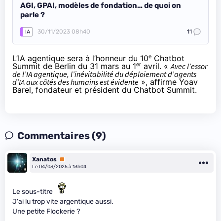
AGI, GPAI, modèles de fondation… de quoi on
parle ?
30/11/2023 08h40
11
IA
L’IA agentique sera à l’honneur du
10ᵉ Chatbot
Summit de Berlin
du 31 mars au 1ᵉʳ avril. «
Avec l’essor
de l’IA agentique, l’inévitabilité du déploiement d’agents
d’IA aux côtés des humains est évidente
», affirme Yoav
Barel, fondateur et président du Chatbot Summit.
Commentaires (9)
Xanatos
Premium
Le 04/03/2025 à 13h04
Le sous-titre
J'ai lu trop vite argentique aussi.
Une petite Flockerie ?