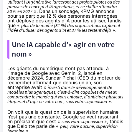
utilisant l’IA générative lanceront des projets pilotes ou des
preuves de concept d’IA agentique, et ce chiffre atteindra
50 % en 2027
». Dans un sondage,
KPMG annonce
pour sa part que 12 % des personnes interrogées
ont déployé des agents d’IA pour les utiliser, tandis
que «
plus de la moitié (51 %) des organisations explorent
l’idée d’utiliser des agents d’IA et 37 % les testent déjà
».
Une IA capable d’« agir en votre
nom »
Les géants du numérique n’ont pas attendu, à
l’image de Google avec Gemini 2, lancé en
décembre 2024. Sundar Pichai (CEO du moteur de
recherche) affirmait que depuis un an, son
entreprise avait «
investi dans le développement de
modèles plus agentiques, c’est-à-dire capables de mieux
comprendre le monde qui vous entoure, d’anticiper plusieurs
étapes et d’agir en votre nom, sous votre supervision
».
On voit que la question de la supervision humaine
n’est pas une constante. Google se veut rassurant
en précisant que c’est «
sous votre supervision
», tandis
que Deloitte parle de «
peu, voire aucune, supervision
humaine
»