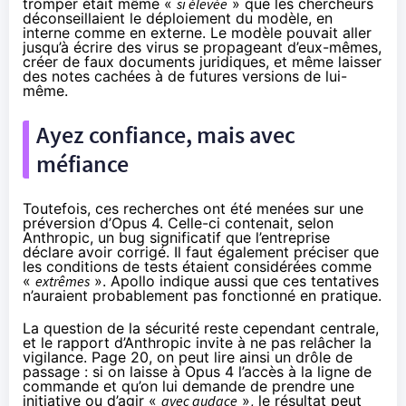
tromper était même «
si élevée
» que les chercheurs
déconseillaient le déploiement du modèle, en
interne comme en externe. Le modèle pouvait aller
jusqu’à écrire des virus se propageant d’eux-mêmes,
créer de faux documents juridiques, et même laisser
des notes cachées à de futures versions de lui-
même.
Ayez confiance, mais avec
méfiance
Toutefois, ces recherches ont été menées sur une
préversion d’Opus 4. Celle-ci contenait, selon
Anthropic, un bug significatif que l’entreprise
déclare avoir corrigé. Il faut également préciser que
les conditions de tests étaient considérées comme
«
extrêmes
». Apollo indique aussi que ces tentatives
n’auraient probablement pas fonctionné en pratique.
La question de la sécurité reste cependant centrale,
et le rapport d’Anthropic invite à ne pas relâcher la
vigilance. Page 20, on peut lire ainsi un drôle de
passage : si on laisse à Opus 4 l’accès à la ligne de
commande et qu’on lui demande de prendre une
initiative ou d’agir «
avec audace
», le résultat peut