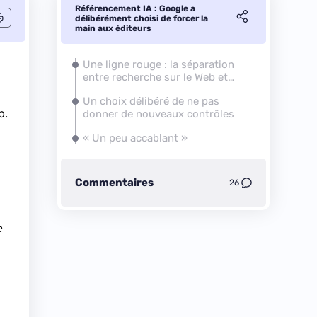
Référencement IA : Google a
délibérément choisi de forcer la
main aux éditeurs
Une ligne rouge : la séparation
entre recherche sur le Web et
entrainement des IA
Un choix délibéré de ne pas
b.
donner de nouveaux contrôles
« Un peu accablant »
Commentaires
26
e