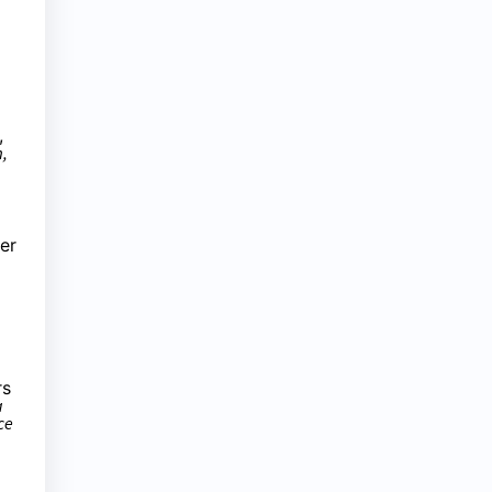
,
,
er
rs
a
ce