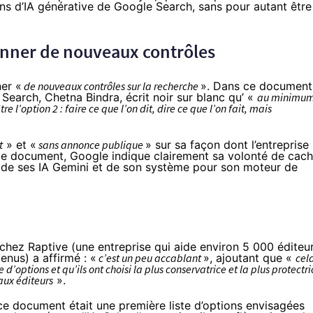
ons d’IA générative de Google Search, sans pour autant être
onner de nouveaux contrôles
ner «
de nouveaux contrôles sur la recherche
». Dans ce document
earch, Chetna Bindra, écrit noir sur blanc qu’ «
au minimum
e l’option 2 : faire ce que l’on dit, dire ce que l’on fait, mais
t
» et «
sans annonce publique
» sur sa façon dont l’entreprise
s le document, Google indique clairement sa volonté de cach
nt de ses IA Gemini et de son système pour son moteur de
e chez
Raptive
(une entreprise qui aide environ 5 000 éditeu
enus) a affirmé : «
c’est un peu accablant
», ajoutant que «
cel
 d’options et qu’ils ont choisi la plus conservatrice et la plus protectri
 aux éditeurs
».
ce document était une première liste d’options envisagées