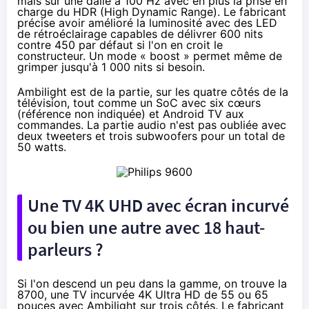
mais sur une dalle à 100 Hz avec en plus la prise en
charge du HDR (
High Dynamic Range
). Le fabricant
précise avoir amélioré la luminosité avec des LED
de rétroéclairage capables de délivrer 600 nits
contre 450 par défaut si l'on en croit le
constructeur. Un mode « boost » permet même de
grimper jusqu'à 1 000 nits si besoin.
Ambilight est de la partie, sur les quatre côtés de
la
télévision
, tout comme un SoC avec six cœurs
(référence non indiquée) et Android TV aux
commandes. La partie audio n'est pas oubliée avec
deux tweeters et trois subwoofers pour un total de
50 watts.
Une TV 4K UHD avec écran incurvé
ou bien une autre avec 18 haut-
parleurs ?
Si l'on descend un peu dans la gamme, on trouve la
8700, une TV incurvée 4K Ultra HD de 55 ou 65
pouces avec Ambilight sur trois côtés. Le fabricant