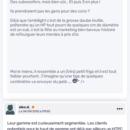
Des subwoofers, mais bien sûr… Et puis 3 en plus !
Ils prendraient pas les gens pour des cons ?
Déjà que l’ambilight c’est de la grosse daube inutile,
prétendre qu’un HP tout pourri de quelques cm de diamètre
est un sub, c’est la fête au marketing bien baveux histoire
de refourguer leurs merdes à prix d’or.
Moi le miens, il ressemble a un (très) petit frigo et il est tout
faiblar pourtant. J’imagine qu’une tige de quelques
centimètre va envoyer du paté ….
" />
alex.d.
Premium
Le 04/09/2015 à 07h55
Leur gamme est curieusement segmentée. Les clients
potentiels pour le haut de gamme ont déjà par ailleurs un HTPC