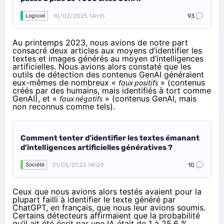
10/02/2025 14h15
93
Logiciel
Au printemps 2023, nous avions de notre part
consacré deux articles aux moyens d’identifier les
textes
et
images
générés au moyen d’intelligences
artificielles. Nous avions alors constaté que les
outils de détection des contenus GenAI généraient
eux-mêmes de nombreux «
faux positifs
» (contenus
créés par des humains, mais identifiés à tort comme
GenAI), et «
faux négatifs
» (contenus GenAI, mais
non reconnus comme tels).
Comment tenter d’identifier les textes émanant
d’intelligences artificielles génératives ?
31/05/2023 14h29
10
Société
Ceux que nous avions alors testés avaient pour la
plupart failli à identifier le texte généré par
ChatGPT, en français, que nous leur avions soumis.
Certains détecteurs affirmaient que la probabilité
qu’il ait été écrit par une IA était de 1 à 25,6 %.