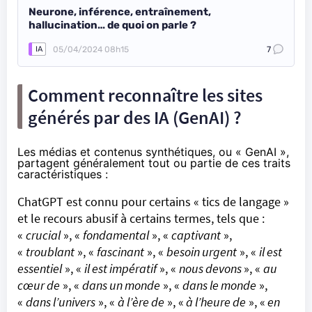
Neurone, inférence, entraînement,
hallucination… de quoi on parle ?
05/04/2024 08h15
7
IA
Comment reconnaître les sites
générés par des IA (GenAI) ?
Les médias et contenus synthétiques, ou « GenAI »,
partagent généralement tout ou partie de ces traits
caractéristiques :
ChatGPT est connu pour certains «
tics
de
langage
»
et le recours abusif à certains termes, tels que :
«
crucial
», «
fondamental
», «
captivant
»,
«
troublant
», «
fascinant
», «
besoin urgent
», «
il est
essentiel
», «
il est impératif
», «
nous devons
», «
au
cœur de
», «
dans un monde
», «
dans le monde
»,
«
dans l’univers
», «
à l’ère de
», «
à l’heure de
», «
en