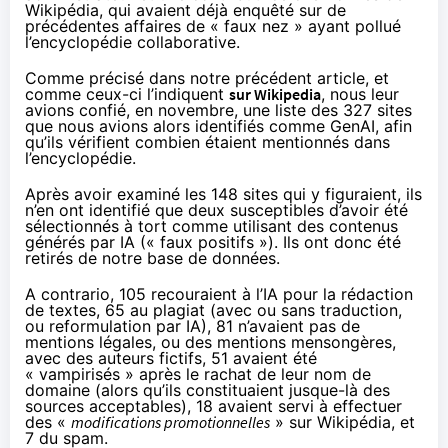
Wikipédia, qui avaient déjà enquêté sur de
précédentes affaires de «
faux nez
» ayant pollué
l’encyclopédie collaborative.
Comme précisé dans notre
précédent article
, et
comme ceux-ci l’indiquent
sur Wikipedia
, nous leur
avions confié, en novembre, une liste des 327 sites
que nous avions alors identifiés comme GenAI, afin
qu’ils vérifient combien étaient mentionnés dans
l’encyclopédie.
Après avoir examiné les 148 sites qui y figuraient, ils
n’en ont identifié que deux susceptibles d’avoir été
sélectionnés à tort comme utilisant des contenus
générés par IA (« faux positifs »). Ils ont donc été
retirés de notre base de données.
A contrario, 105 recouraient à l’IA pour la rédaction
de textes, 65 au plagiat (avec ou sans traduction,
ou reformulation par IA), 81 n’avaient pas de
mentions légales, ou des mentions mensongères,
avec des auteurs fictifs, 51 avaient été
« vampirisés » après le rachat de leur nom de
domaine (alors qu’ils constituaient jusque-là des
sources acceptables), 18 avaient servi à effectuer
des «
modifications promotionnelles
» sur Wikipédia, et
7 du spam.