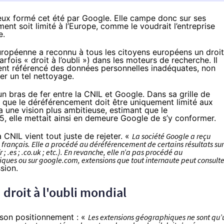
cieux formé cet été par Google. Elle campe donc sur ses
ent soit limité à l’Europe, comme le voudrait l’entreprise
e.
européenne a reconnu à tous les citoyens européens un droit
fois « droit à l’oubli ») dans les moteurs de recherche. Il
 aient référencé des données personnelles inadéquates, non
er un tel nettoyage.
d’un bras de fer entre la CNIL et Google. Dans sa grille de
ime que le déréférencement doit être
uniquement limité aux
 une vision plus ambitieuse, estimant que le
15
, elle mettait ainsi en demeure Google de s’y conformer.
CNIL vient tout juste de rejeter. «
La société Google a reçu
 français. Elle a procédé au déréférencement de certains résultats sur
 .es ; .co.uk ; etc.). En revanche, elle n’a pas procédé au
ques ou sur google.com, extensions que tout internaute peut consulte
ssion
.
 droit à l'oubli mondial
er son positionnement : «
Les extensions géographiques ne sont qu’