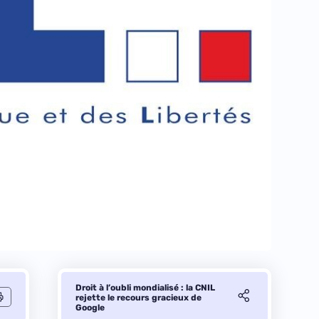
Droit à l’oubli mondialisé : la CNIL
rejette le recours gracieux de
Google