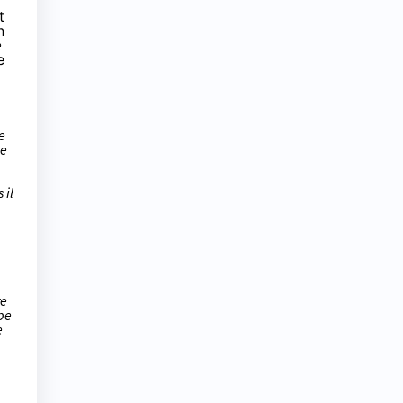
t
n
e
e
e
le
 il
re
ope
e