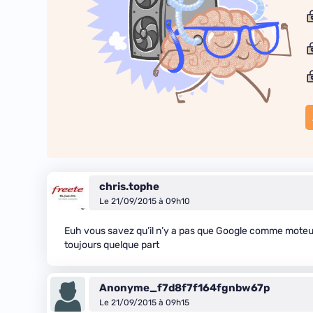
chris.tophe
Le 21/09/2015 à 09h10
Euh vous savez qu’il n’y a pas que Google comme moteur de
toujours quelque part
Anonyme_f7d8f7f164fgnbw67p
Le 21/09/2015 à 09h15