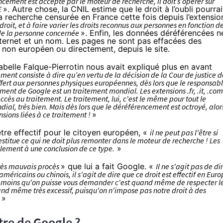
cement est accepté par le moteur de recherche, il doit s’opérer sur
E
». Autre chose, la CNIL estime que le droit à l’oubli pourrai
a recherche censurée en France cette fois depuis l’extensio
droit, et à faire varier les droits reconnus aux personnes en fonction d
n de la personne concernée
». Enfin, les données déréférencées n
nternet et un nom. Les pages ne sont pas effacées des
 non européen ou directement, depuis le site.
sabelle Falque-Pierrotin nous avait expliqué plus en avant
ment consiste à dire qu’en vertu de la décision de la Cour de justice d
ffert aux personnes physiques européennes, dès lors que le responsab
ment de Google est un traitement mondial. Les extensions .fr, .it, .com
ccès au traitement. Le traitement, lui, c'est le même pour tout le
al, très bien. Mais dès lors que le déréférencement est octroyé, alors
nsions liées à ce traitement !
»
tre effectif pour le citoyen européen, «
il ne peut pas l'être si
restitue ce qui ne doit plus remonter dans le moteur de recherche ! Les
lement à une conclusion de ce type.
»
rès mauvais procès
» que lui a fait Google. «
Il ne s'agit pas de di
éricains ou chinois, il s'agit de dire que ce droit est effectif en Eur
 le moins qu'on puisse vous demander c'est quand même de respecter l
quand même très excessif, puisqu'on n'impose pas notre droit à des
»
tre de Google ?