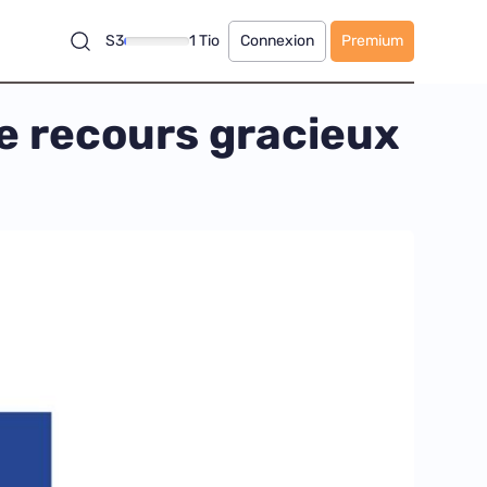
S3
1 Tio
Connexion
Premium
 le recours gracieux