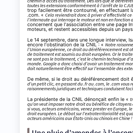
chemin d’accès au traitement. Dès lors que le déréféren
toutes les extensions conformément à l’arrêt de la CJU
trop facilement être contourné, en effectuant l
.com. «
Cela reviendrait donc à priver d’effectivité ce 
l’internaute qui interroge le moteur et non en fonctio
concernent que l'association entre une page I
moteurs, et restent accessibles depuis un pays
Le 14 septembre, dans
une longue interview
, I
encore l'obstination de la CNIL : «
Notre raisonne
l’Union européenne, ce droit au déréférencement est o
de traitement est soumis au droit européen. Or le traite
ne sont pas le traitement, c'est le chemin technique d'a
monde. Google a donc choisi d'avoir un traitement mondi
doit naturellement être effectif sur l'ensemble des exte
De même, si le droit au déréférencement doit ê
d'un petit clic, en passant du .fr au .com, le .com vous 
raisonnements juridiques et techniques conduisent faci
La présidente de la CNIL dénonçait enfin le «
t
qu'on veut imposer notre droit au bénéfice de citoyens am
si vous, acteurs américains, venez prester en Europe,
droit européen. Le débat sur l'extraterritorialité est 
acteurs américains aux États-Unis ou chinois en Chine !
Une pluie d’amendes à l’encon