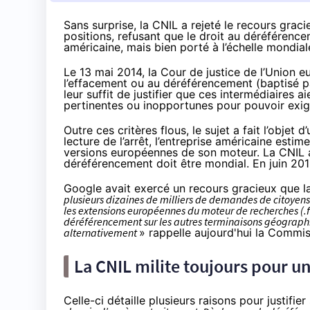
Sans surprise, la CNIL a rejeté le recours gra
positions, refusant que le droit au déréférencem
américaine, mais bien porté à l’échelle mondial
Le 13 mai 2014
, la Cour de justice de l’Union 
l’effacement ou au déréférencement (baptisé par
leur suffit de justifier que ces intermédiaires
pertinentes ou inopportunes pour pouvoir exig
Outre ces critères flous, le sujet a fait l’objet 
lecture de l’arrêt, l’entreprise américaine est
versions européennes
de son moteur. La CNIL a
déréférencement doit être mondial.
En juin 20
Google avait exercé un recours gracieux que la 
plusieurs dizaines de milliers de demandes de citoyens
les extensions européennes du moteur de recherches (.fr ;
déréférencement sur les autres terminaisons géographi
alternativement
»
rappelle aujourd'hui la Commi
La CNIL milite toujours pour un
Celle-ci détaille plusieurs raisons pour justifi