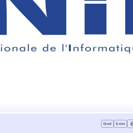
Droit
5 min