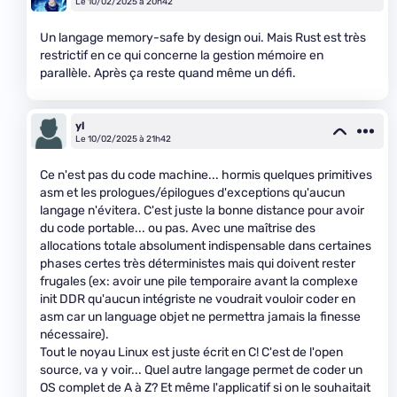
Le 10/02/2025 à 20h42
Un langage memory-safe by design oui. Mais Rust est très
restrictif en ce qui concerne la gestion mémoire en
parallèle. Après ça reste quand même un défi.
yl
Le 10/02/2025 à 21h42
Ce n'est pas du code machine... hormis quelques primitives
asm et les prologues/épilogues d'exceptions qu'aucun
langage n'évitera. C'est juste la bonne distance pour avoir
du code portable... ou pas. Avec une maîtrise des
allocations totale absolument indispensable dans certaines
phases certes très déterministes mais qui doivent rester
frugales (ex: avoir une pile temporaire avant la complexe
init DDR qu'aucun intégriste ne voudrait vouloir coder en
asm car un language objet ne permettra jamais la finesse
nécessaire).
Tout le noyau Linux est juste écrit en C! C'est de l'open
source, va y voir... Quel autre langage permet de coder un
OS complet de A à Z? Et même l'applicatif si on le souhaitait