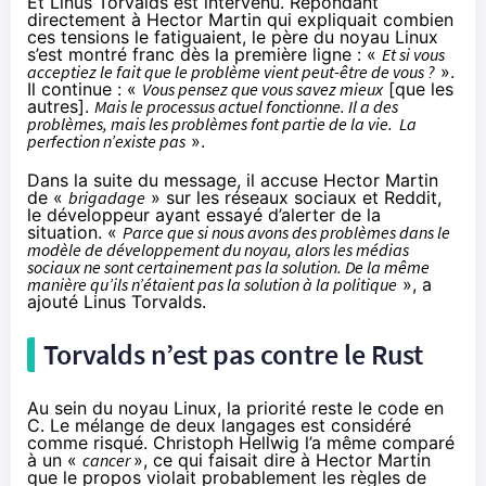
Et
Linus Torvalds est intervenu
. Répondant
directement à Hector Martin qui expliquait combien
ces tensions le fatiguaient, le père du noyau Linux
s’est montré franc dès la première ligne : «
Et si vous
acceptiez le fait que le problème vient peut-être de vous ?
».
Il continue : «
Vous pensez que vous savez mieux
[que les
autres].
Mais le processus actuel fonctionne. Il a des
problèmes, mais les problèmes font partie de la vie. La
perfection n’existe pas
».
Dans la suite du message, il accuse Hector Martin
de «
brigadage
» sur les réseaux sociaux et Reddit,
le développeur ayant essayé d’alerter de la
situation. «
Parce que si nous avons des problèmes dans le
modèle de développement du noyau, alors les médias
sociaux ne sont certainement pas la solution. De la même
manière qu’ils n’étaient pas la solution à la politique
», a
ajouté Linus Torvalds.
Torvalds n’est pas contre le Rust
Au sein du noyau Linux, la priorité reste le code en
C. Le mélange de deux langages est considéré
comme risqué. Christoph Hellwig l’a même comparé
à un «
cancer
», ce qui faisait dire à Hector Martin
que le propos violait probablement les règles de