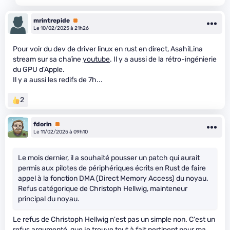
mrintrepide
Premium
Le 10/02/2025 à 21h26
Pour voir du dev de driver linux en rust en direct, AsahiLina
stream sur sa chaîne
youtube
. Il y a aussi de la rétro-ingénierie
du GPU d'Apple.
Il y a aussi les redifs de 7h...
2
fdorin
Premium
Le 11/02/2025 à 09h10
Le mois dernier, il a souhaité pousser un patch qui aurait
permis aux pilotes de périphériques écrits en Rust de faire
appel à la fonction DMA (Direct Memory Access) du noyau.
Refus catégorique de Christoph Hellwig, mainteneur
principal du noyau.
Le refus de Christoph Hellwig n'est pas un simple non. C'est un
refus argumenté, que je trouve tout à fait pertinent pour ma