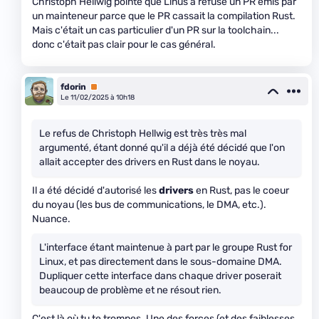
Christoph Hellwig pointe que Linus a refusé un PR émis par
un mainteneur parce que le PR cassait la compilation Rust.
Mais c'était un cas particulier d'un PR sur la toolchain...
donc c'était pas clair pour le cas général.
fdorin
Premium
Le 11/02/2025 à 10h18
Le refus de Christoph Hellwig est très très mal
argumenté, étant donné qu'il a déjà été décidé que l'on
allait accepter des drivers en Rust dans le noyau.
Il a été décidé d'autorisé les
drivers
en Rust, pas le coeur
du noyau (les bus de communications, le DMA, etc.).
Nuance.
L'interface étant maintenue à part par le groupe Rust for
Linux, et pas directement dans le sous-domaine DMA.
Dupliquer cette interface dans chaque driver poserait
beaucoup de problème et ne résout rien.
C'est là où tu te trompes. Une des forces (et des faiblesses