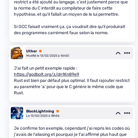
restrict a été ajouté au langage, c'est justement parce que
la norme du C interdit au compilateur de faire cette
hypothèse, et qu'il fallait un moyen de le lui permettre.
Si GCC faisait vraiment ça, ça voudrait dire qu'il produirait
des programmes carrément faux selon la norme.
Uther
Premium
Modifié le 13/02/2025 à 16h50
J'ai fait un petit exemple rapide :
https://godbolt.org/z/dn1Kn89e9
Rust est bien par défaut plus optimal. Il faut rajouter restrict
au paramètre 'a' pour que le C génère le même code que
Rust.
BlackLightning
Premium
Le 13/02/2025 à 18h56
Je confirme ton exemple, cependant j'ai repris les codes où
j'avais de l'aliasing et pourquoi je t'ai affirmé plus haut que