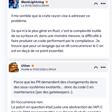
BlackLightning
Premium
Le 10/02/2025 à 20h44
Il me semble que la crate rayon vise à adresser ce
problème.
Ce qui m'a le plus gêné en Rust, c'est la complexité inutile
de sa syntaxe et, dans une moindre mesure, la difficulté à
faire produire un code performant par le compilateur. Je
trouve que pour un langage qui se dit concurrencer le C on
est en deçà de ce point essentiel.
Uther
Premium
Modifié le 11/02/2025 à 09h24
Parce que les PR demandent des changements dans
des sous-systèmes existants... donc du code C en
maintenance (par des gatekeepers :).
En l’occurrence non.
Le patch en question était juste une abstraction de l'API C