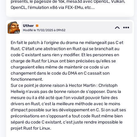
présents, le pagesize de 16k, mesa3d avec OpenGL, Vulkan,
OpenCL, l'émulation x86 via FEX-EMu, etc...
Uther
Premium
Modifié le 11/02/2025 à 09h52
En fait le patch à l'origine du drama ne mélangeait pas C et
Rust. C'était une abstraction en Rust qui se branchait au
code C existant sans rien y modifier. Et les personnes en
charge de Rust for Linux ont bien précisées qu'elles se
chargeaient elles même de maintenir ce code si un
changement dans le code du DMA en C cassait son
fonctionnement.
Sur ce point je donne raison à Hector Martin : Christoph
Hellwig n'avais pas de bonne raison de s'opposer. Dans la
mesure ou il a été acté que l'on voulait pouvoir faire des
drivers en Rust, c'est la meilleure méthode avec le moins
d'impact possible sur les développement en C. Si on suit ses
préconisations en s'opposant a tout code Rust même bien
séparé du code C existant, c'est juste rendre impossible le
projet Rust for Linux.