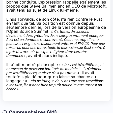
bonne conduite. L’expression rappelle également les
propos que Steve Ballmer, ancien CEO de Microsoft,
avait tenu au sujet de Linux lui-même.
Linus Torvalds, de son côté, n’a rien contre le Rust
en tant que tel. Sa position est
connue depuis
septembre dernier
, lors de la version européenne de
l’Open Source Summit. «
Certaines discussions
deviennent désagréables. Je ne sais pas vraiment pourquoi
Rust est un domaine si controversé. Cela me rappelle ma
jeunesse. Les gens se disputaient entre vi et EMACS. Pour une
raison ou pour une autre, toute la discussion sur Rust contre C
a pris des accents presque religieux dans certains
domaines
», avait-il alors indiqué.
Il s’était montré philosophe : «
Rust est très différent, et
beaucoup de gens sont habitués au modèle C. Ils n’aiment
pas les différences, mais ce n’est pas grave
». Il avait
toutefois plaidé pour qu’on laisse sa chance au
langage : «
Cela ne fait que deux ans que nous travaillons
avec Rust, il est donc bien trop tôt pour dire que Rust est un
échec
».
Commentaires (41)