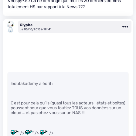
&nbsp;P.S.: Ca ne dérrange que moi les 20 derniers comms
totalement HS par rapport à la News ???
Glyphe
Le 05/10/2015 à 12h41
ledufakademy a écrit :
C’est pour cela qu’ils (quasi tous les acteurs : états et boites)
poussent pour que vous foutiez TOUS vos données sur un
cloud … et pas chez vous sur un NAS !!!!
" />
" />
" />