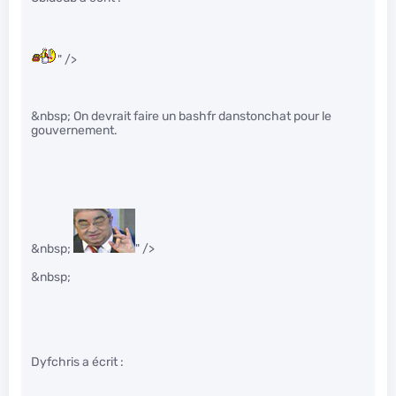
" />
&nbsp; On devrait faire un bashfr danstonchat pour le
gouvernement.
&nbsp;
" />
&nbsp;
Dyfchris a écrit :