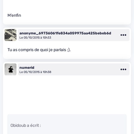
M’enfin
anonyme_69736061fe834a059975aa425bebeb6d
Le 05/10/2015 à 10h33
Tu as compris de quoi je parlais ;).
numerid
Le 05/10/2015 à 10h38
Obidoub a écrit :