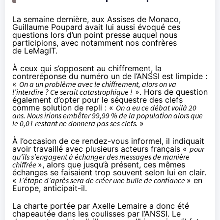
La semaine dernière, aux Assises de Monaco,
Guillaume Poupard avait lui aussi évoqué ces
questions lors d’un point presse auquel nous
participions, avec notamment nos confrères
de
LeMagIT
.
À ceux qui s’opposent au chiffrement, la
contreréponse du numéro un de l’ANSSI est limpide :
«
On a un problème avec le chiffrement, alors on va
l’interdire ? Ce serait catastrophique !
». Hors de question
également d’opter pour le séquestre des clefs
comme solution de repli : «
On a eu ce débat voilà 20
ans. Nous irions embêter 99,99 % de la population alors que
le 0,01 restant ne donnera pas ses clefs.
»
À l’occasion de ce rendez-vous informel, il indiquait
avoir travaillé avec plusieurs acteurs français «
pour
qu’ils s’engagent à échanger des messages de manière
chiffrée
», alors que jusqu’à présent, ces mêmes
échanges se faisaient trop souvent selon lui en clair.
«
L’étape d’après sera de créer une bulle de confiance
» en
Europe, anticipait-il.
La charte portée par Axelle Lemaire a donc été
chapeautée dans les coulisses par l’ANSSI. Le