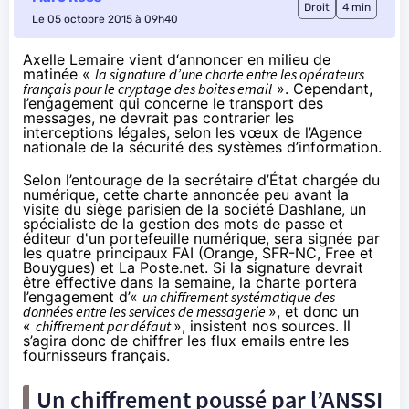
Droit
4 min
Le 05 octobre 2015 à 09h40
Axelle Lemaire vient d‘annoncer en milieu de
matinée «
la signature d’une charte entre les opérateurs
français pour le cryptage des boites email
». Cependant,
l’engagement qui concerne le transport des
messages, ne devrait pas contrarier les
interceptions légales, selon les vœux de l’Agence
nationale de la sécurité des systèmes d’information.
Selon l’entourage de la secrétaire d’État chargée du
numérique, cette charte annoncée peu avant la
visite du siège parisien de la société Dashlane, un
spécialiste de la gestion des mots de passe et
éditeur d'un portefeuille numérique, sera signée par
les quatre principaux
FAI
(
Orange
,
SFR
-NC, Free et
Bouygues) et La Poste.net. Si la signature devrait
être effective dans la semaine, la charte portera
l’engagement d’«
un chiffrement systématique des
données entre les services de messagerie
», et donc un
«
chiffrement par défaut
», insistent nos sources. Il
s’agira donc de chiffrer les flux emails entre les
fournisseurs français.
Un chiffrement poussé par l’ANSSI