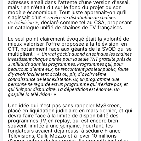
adresses email dans l'attente d'une version d'essai,
mais rien n'était dit sur le fond du projet ou son
modèle économique. Tout juste apprenait-on qu'il
s'agissait d'un «
service de distribution de chaînes
de télévision
», déclaré comme tel au CSA, proposant
un catalogue unifié de chaînes de TV françaises.
Le seul point clairement évoqué était la volonté de
mieux valoriser l'offre proposée à
la télévision
, en
OTT, notamment face aux géants de la SVOD qui se
multiplient : «
Un vrai gâchis quand on sait que les chaînes
investissent chaque année pour la seule TNT gratuite près de
3 milliards dans les programmes. Programmes qui, pour
beaucoup d’entre eux, ne rencontrent pas leur public, faute
d’y avoir facilement accès ou, pis, d’avoir même
connaissance de leur existence. Or, un programme que
personne ne regarde est un programme qui n’existe pas, et
qui finit par disparaître. La déperdition est énorme. On
gaspille
la télévision
!
»
Une idée qui n'est pas sans rappeler MySkreen,
placé en liquidation judiciaire en mars dernier, et qui
devra faire face à la limite de disponibilité des
programmes TV en replay, qui est encore bien
souvent limitée à une semaine. Pourtant, les
fondateurs avaient déjà réussi à séduire France
Télévisions, Gulli, Mezzo et à lever 10 millions
d'euros autour de leur projet. Ils promettaient plus