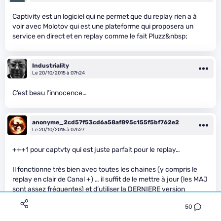
Captivity est un logiciel qui ne permet que du replay rien a à
voir avec Molotov qui est une plateforme qui proposera un
service en direct et en replay comme le fait Pluzz&nbsp;
Industriality
Le 20/10/2015 à 07h24
C’est beau l’innocence…
anonyme_2cd57f53cd6a58af895c155f5bf762e2
Le 20/10/2015 à 07h27
+++1 pour captvty qui est juste parfait pour le replay…
Il fonctionne très bien avec toutes les chaines (y compris le
replay en clair de Canal +) … il suffit de le mettre à jour (les MAJ
sont assez fréquentes) et d’utiliser la DERNIERE version
(Version 2.3.9 publiée le 27 septembre 2015 actuellement).
50
Et d’ailleurs, ça n’est pas que pour le replay, ça permet de voir