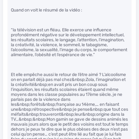
Quand on voit le résumé de la vidéo :
“la télévision est un fléau. Elle exerce une influence
profondément négative sur le développement intellectuel,
les résultats scolaires, le langage, l’attention, l’imagination,
la créativité, la violence, le sommeil, le tabagisme,
l’alcoolisme, la sexualité, l’image du corps, le comportement
alimentaire, l’obésité et l’espérance de vie.”
Et elle empêche aussi le retour de l’être aimé ? L’alcoolisme
on en parlait déjà pas mal chez&nbsp;Zola, l’imagination et
la créativité&nbsp;en avait pris un bon coup sous
l’inquisition, les résultats scolaires étaient quand même
moyens dans les classe populaires au 17ème siècle, je ne
parlais pas de la violence dans
les&nbsp;forêts&nbsp;française au 14ème,… en faisant
une&nbsp;rétrospective&nbsp;je pense&nbsp;que tout ces
méfaits&nbsp;trouveront&nbsp;leur&nbsp;origine dans la
TV…&nbsp;&nbsp;Mon gamin se gave de dessins animés les
mauvais jours alors que le petit des voisins est tout le temps
dehors je peux te dire que le plus obèses des deux n’est pas
celui qu’on pense… c’est peut être lié au fait que je lui fais