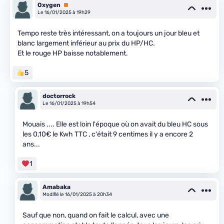
Oxygen
Premium
Le 16/01/2025 à 19h29
Tempo reste très intéressant, on a toujours un jour bleu et
blanc largement inférieur au prix du HP/HC.
Et le rouge HP baisse notablement.
5
doctorrock
Le 16/01/2025 à 19h54
Mouais .... Elle est loin l'époque où on avait du bleu HC sous
les 0,10€ le Kwh TTC , c'était 9 centimes il y a encore 2
ans...
1
Amabaka
Modifié le 16/01/2025 à 20h34
Sauf que non, quand on fait le calcul, avec une