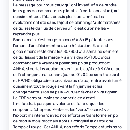
Le message pour tous ceux qui ont investi afin de rendre
leurs gros consommateurs pilotable à cette occasion (moi
quasiment tout l'était depuis plusieurs années, les
évolutions ont été dans l'ajout de plannings/automatismes
ce qui reste du "jus de cerveau"), c'est qu'on ne les y
reprendra plus...
Bon, demain c'est rouge, annoncé à 6h15 pétante sans
l'ombre d'un délai montrant une hésitation. Et on est
globalement resté dans les 80/85GW la semaine dernière
ce qui laissait de la marge vis à vis des 95/100GW qui
commencent à vraiment poser des pb de production:
AMHA, si certains voulant revenir au bleu/fixe à 9kVA et au
delà changent maintenant (car au 01/02 ce sera trop tard
et HP/HC obligatoire à ces niveaux d'abo), entre avoir fumé
quasiment tout le rouge avant la fin janvier et les
changements, si on se paie -20°C en février on va rigoler.
La CRE verra au moins sa connerie en direct!
Il ne faudrait pas que la volonté de faire raquer les
schpountz (chapeau Merkel et les "verts" locaux) via
l'export maintenant avec nos efforts se transforme en pb
de prod le mois prochain après avoir grillé la cartouche
Tempo et rouge. Car AMHA, nos efforts Tempo actuels sans