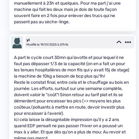
manuellement à 23h et quelques. Pour ma part j'ai une
machine qui fait les deux mais je dois de toute façon
souvent faire en 2 fois pour enlever des trucs qui ne
passent pas au sèche-linge.
yl
Modifié le 19/01/2025 à 07h16
A part le cycle court 30mn qui lavotte et pour lequel il ne
faut pas dépasser 1/3 de la capacité (on en a fait un pour
les tenues hospitalières de mon fils qui y avait 15j de stage)
la machine de 10kg a besoin de bcp plus qu'1h!
Reste le constat final, entre cela et le chauffage au bois en
journée: Les efforts, surtout sur une semaine complète,
doivent valoir le "coût"! Sinon retour au tarif plat et ils se
démerdent pour encaisser les pics (=> moyens les plus
coûteux/polluants à mettre en route, devoir investir plus
pour encaisser à l'avenir).
Ici cela laisse la désagréable impression qu'il y a 2 ans
quand EDF pensait ne pas passer l'hiver on a poussé un
max à y aller. Et que dès qu'on a plus de mou: Au revoir et
même pas merci!