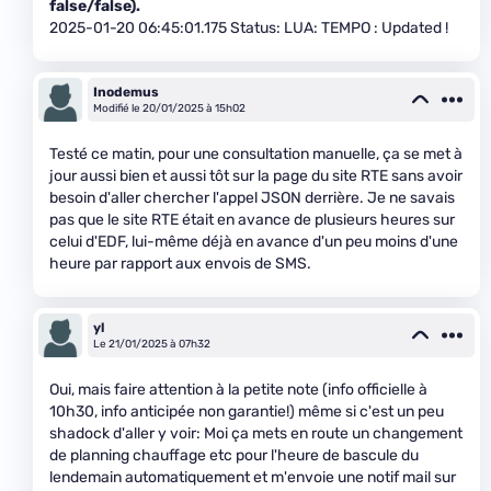
false/false).
2025-01-20 06:45:01.175 Status: LUA: TEMPO : Updated !
Inodemus
Modifié le 20/01/2025 à 15h02
Testé ce matin, pour une consultation manuelle, ça se met à
jour aussi bien et aussi tôt sur la page du site RTE sans avoir
besoin d'aller chercher l'appel JSON derrière. Je ne savais
pas que le site RTE était en avance de plusieurs heures sur
celui d'EDF, lui-même déjà en avance d'un peu moins d'une
heure par rapport aux envois de SMS.
yl
Le 21/01/2025 à 07h32
Oui, mais faire attention à la petite note (info officielle à
10h30, info anticipée non garantie!) même si c'est un peu
shadock d'aller y voir: Moi ça mets en route un changement
de planning chauffage etc pour l'heure de bascule du
lendemain automatiquement et m'envoie une notif mail sur