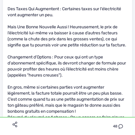
Des Taxes Qui Augmentent : Certaines taxes sur l'électricité
vont augmenter un peu.
Mais Une Bonne Nouvelle Aussi ! Heureusement, le prix de
l’électricité lui-même va baisser à cause d’autres facteurs
(comme la chute des prix dans les grosses ventes), ce qui
signifie que tu pourrais voir une petite réduction sur ta facture.
Changement d’Options : Pour ceux qui ont un type
d'abonnement spécifique, ils devront changer de formule pour
pouvoir profiter des heures où l’électricité est moins chère
(appelées "heures creuses").
En gros, même si certaines parties vont augmenter
légèrement, la facture totale pourrait être un peu plus basse.
C’est comme quand tu as une petite augmentation de prix sur
ton gâteau préféré, mais que le magasin te donne aussi des
bonbons gratuits en compensation !
Résumé du résumé en 1 phrase : On va encore ce faire niquer
même si il y aura des baisse ça ne compensera jamais les
48
augmentations de ces derniers mois.