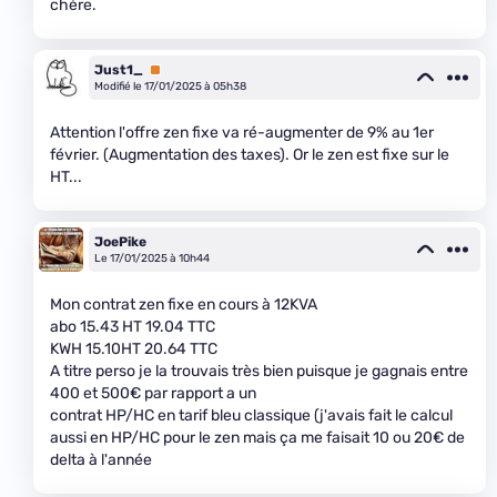
chère.
Just1_
Premium
Modifié le 17/01/2025 à 05h38
Attention l'offre zen fixe va ré-augmenter de 9% au 1er
février. (Augmentation des taxes). Or le zen est fixe sur le
HT...
JoePike
Le 17/01/2025 à 10h44
Mon contrat zen fixe en cours à 12KVA
abo 15.43 HT 19.04 TTC
KWH 15.10HT 20.64 TTC
A titre perso je la trouvais très bien puisque je gagnais entre
400 et 500€ par rapport a un
contrat HP/HC en tarif bleu classique (j'avais fait le calcul
aussi en HP/HC pour le zen mais ça me faisait 10 ou 20€ de
delta à l'année