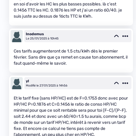
en soi d'avoir les HC les plus basses possibles. là c'est
0.1456 TTC les HC. 0.1876 les HP et j'ai un ratio 60/40. je
suis juste au dessus de 16cts TTC le KWh.
Inodemus
Le 25/01/2025 à 10h45
Ces tarifs augmenteront de 1.5 cts/kWh dès le premier
février. Sans dire que ça remet en cause ton abonnement, il
faut quand-même le savoir.
yl
Modifié le 27/01/2025 à 14h56
Et le tarif fixe (sans HP/HC) est de F=0.1753 donc avec pour
HP/HC P=0.1876 et C=0.1456 le ratio de conso HP/HC
minimal pour que ce soit rentable sera pour toi (F-C)/(P-F),
soit 2.44 et donc avec un 60/40=1.5 tu aurais, comme bcp
de monde sur un tarif HP/HC, intérêt à revenir vers un tarif
fixe. Et encore ce calcul ne tiens pas compte de
l'abonnement, un peu plus cher en HP/HC.