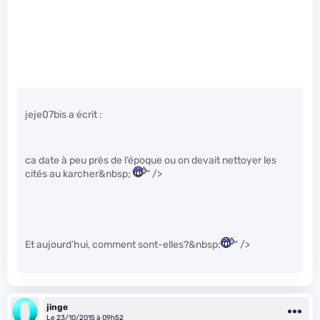
jeje07bis a écrit :
ca date à peu près de l’époque ou on devait nettoyer les
cités au karcher&nbsp;
" />
Et aujourd’hui, comment sont-elles?&nbsp;
" />
jinge
Le 23/10/2015 à 09h52