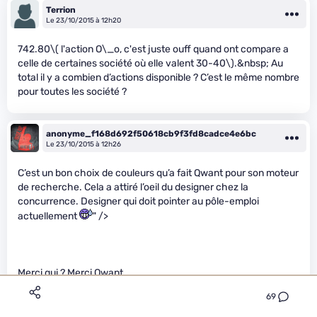
Terrion
Le 23/10/2015 à 12h20
742.80
\( l'action O\_o, c'est juste ouff quand ont compare a
celle de certaines société où elle valent 30-40\)
.&nbsp; Au
total il y a combien d’actions disponible ? C’est le même nombre
pour toutes les société ?
anonyme_f168d692f50618cb9f3fd8cadce4e6bc
Le 23/10/2015 à 12h26
C’est un bon choix de couleurs qu’a fait Qwant pour son moteur
de recherche. Cela a attiré l’oeil du designer chez la
concurrence. Designer qui doit pointer au pôle-emploi
actuellement
" />
Merci qui ? Merci Qwant
69
alliocha1805