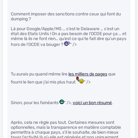
Comment imposer des sanctions contre ceux qui font du
dumping ?
Là pour Google/Apple/MS … c’est le Delaware … c’est un
état des Etats Units ! On a pas besoin de l’OCDE pour ça … et
même là ils ne font rien… qu’est ce qui te fait dire qu’un pays
hors de l’OCDE va bouger ?
" />
Tu aurais pu quand même lire
les milliers de pages
que
fourni le lien que j’ai mis plus haut
" />
Sinon, pour les fainéants
" />,
voici un bon résumé
.
Après, cela ne règle pas tout. Certaines mesures sont
optionnelles, mais la transparence en matière comptable
permettra à chaque pays, s’il le souhaite, de bien mieux
taxer l’activité là où elle est générée et non uniquement